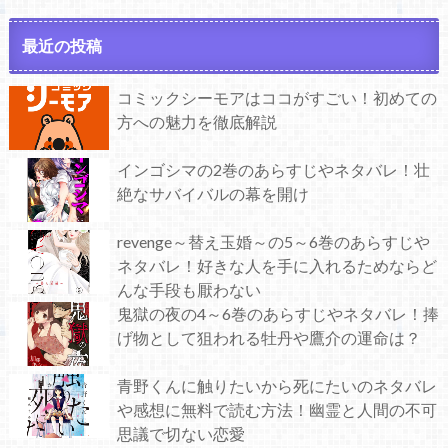
最近の投稿
コミックシーモアはココがすごい！初めての
方への魅力を徹底解説
インゴシマの2巻のあらすじやネタバレ！壮
絶なサバイバルの幕を開け
revenge～替え玉婚～の5～6巻のあらすじや
ネタバレ！好きな人を手に入れるためならど
んな手段も厭わない
鬼獄の夜の4～6巻のあらすじやネタバレ！捧
げ物として狙われる牡丹や鷹介の運命は？
青野くんに触りたいから死にたいのネタバレ
や感想に無料で読む方法！幽霊と人間の不可
思議で切ない恋愛