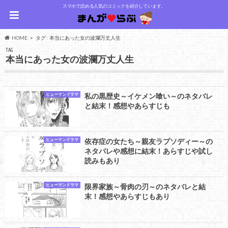
スマホで読める人気のコミックを紹介しています。
HOME
タグ : 本当にあった女の波瀾万丈人生
TAG
本当にあった女の波瀾万丈人生
ヒューマンドラマ
私の黒歴史～イケメン喰い～のネタバレ
と結末！感想やあらすじも
ヒューマンドラマ
依存症の女たち～親友ラプソディー～の
ネタバレや感想に結末！あらすじや試し
読みもあり
ヒューマンドラマ
限界家族～骨肉の刃～のネタバレと結
末！感想やあらすじもあり