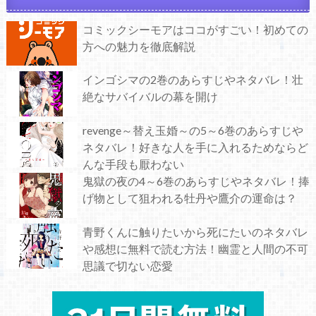
コミックシーモアはココがすごい！初めての
方への魅力を徹底解説
インゴシマの2巻のあらすじやネタバレ！壮
絶なサバイバルの幕を開け
revenge～替え玉婚～の5～6巻のあらすじや
ネタバレ！好きな人を手に入れるためならど
んな手段も厭わない
鬼獄の夜の4～6巻のあらすじやネタバレ！捧
げ物として狙われる牡丹や鷹介の運命は？
青野くんに触りたいから死にたいのネタバレ
や感想に無料で読む方法！幽霊と人間の不可
思議で切ない恋愛