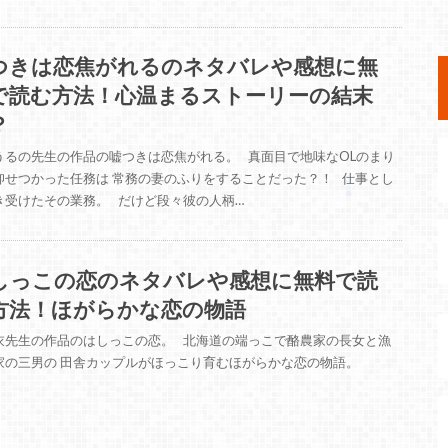
つきは恋焦がれるのネタバレや感想に無
で読む方法！心温まるストーリーの結末
？
うるの先生の作品の嘘つきは恋焦がれる。 真面目で地味なOLのまり
仰せつかった任務は 常務の妻のふりをすることだった？！ 仕事とし
き受けたその業務。 だけど段々彼の人柄…
しっこの恋のネタバレや感想に無料で読
方法！ほがらかな恋の物語
衣先生の作品のはしっこの恋。 北海道の端っこで酪農家の長女と漁
家の三男の 田舎カップルがほっこり育むほがらかな恋の物語。