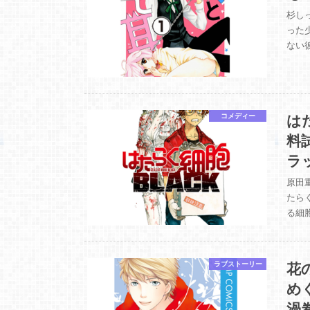
杉し
った
ない
は
コメディー
料
ラ
原田
たら
る細
花
ラブストーリー
め
渦