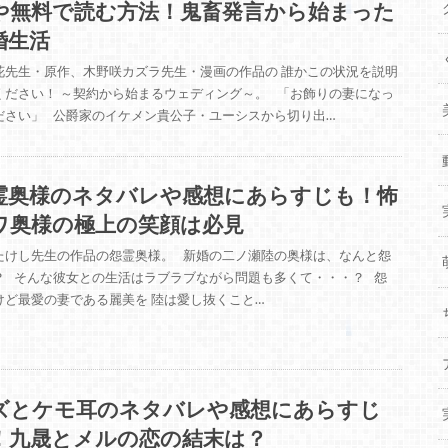
や無料で読む方法！鬼畜発言から始まった
婚生活
花先生・原作、木野咲カズラ先生・漫画の作品の 誰かこの状況を説明
ください！ ～契約から始まるウェディング～。 「お飾りの妻になっ
ださい」 公爵家のイケメン貴公子・ユーシスから切り出…
霊奥様のネタバレや感想にあらすじも！怖
ワ奥様の極上の笑顔は必見
たけし先生の作品の怨霊奥様。 新婚の二ノ瀬陸の奥様は、なんと怨
？ そんな彼女との生活はラブラブながら問題も多くて・・・？ 怨
けど最愛の妻である麗美を 陸は愛し抜くこと…
ズとケモ耳のネタバレや感想にあらすじ
！九晟とメルの恋の結末は？