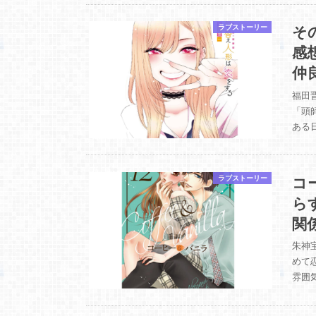
そ
ラブストーリー
感
仲
福田
「頭
ある
コ
ラブストーリー
ら
関
朱神
めて
雰囲