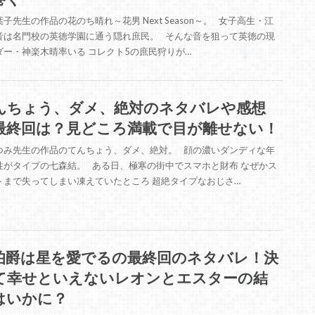
子先生の作品の花のち晴れ～花男 Next Season～。 女子高生・江
音は名門校の英徳学園に通う隠れ庶民。 そんな音を狙って英徳の現
ダー・神楽木晴率いる コレクト5の庶民狩りが…
んちょう、ダメ、絶対のネタバレや感想
最終回は？見どころ満載で目が離せない！
つみ先生の作品のてんちょう、ダメ、絶対。 顔の濃いダンディな年
性がタイプの七森結。 ある日、極寒の街中でスマホと財布 なぜかス
トまで失ってしまい凍えていたところ 超絶タイプなおじさ…
伯爵は星を愛でるの最終回のネタバレ！決
て幸せといえないレオンとエスターの結
はいかに？