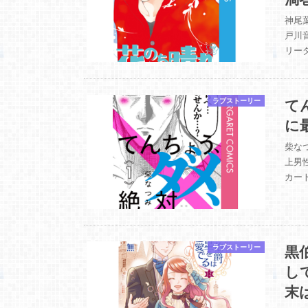
神尾葉
戸川
リー
て
ラブストーリー
に
柴な
上男
カー
黒
ラブストーリー
し
末