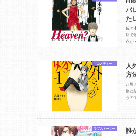
H
バ
た
佐々
店で
点が・
人
コメディー
方
八坂
物と
うの
誰
ラブストーリー