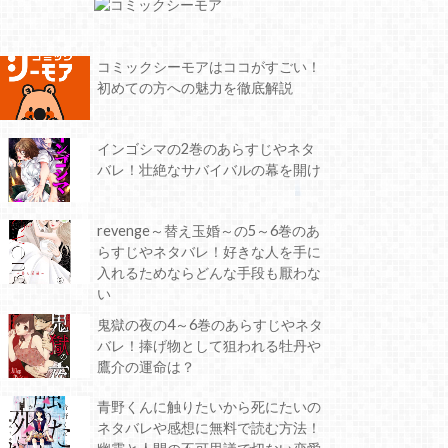
コミックシーモアはココがすごい！
初めての方への魅力を徹底解説
インゴシマの2巻のあらすじやネタ
バレ！壮絶なサバイバルの幕を開け
revenge～替え玉婚～の5～6巻のあ
らすじやネタバレ！好きな人を手に
入れるためならどんな手段も厭わな
い
鬼獄の夜の4～6巻のあらすじやネタ
バレ！捧げ物として狙われる牡丹や
鷹介の運命は？
青野くんに触りたいから死にたいの
ネタバレや感想に無料で読む方法！