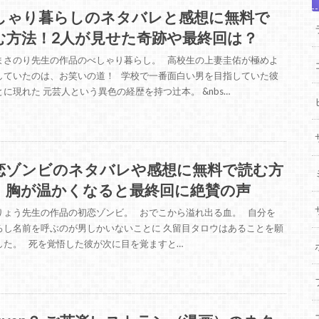
しゃり暮らしのネタバレと感想に無料で
む方法！2人が見せた奇跡や最終回は？
まさのり先生の作品のべしゃり暮らし。 高校生の上妻圭佑が極めよ
していたのは、お笑いの道！ 学校で一番面白い男を目指していた彼
とに現れた 元芸人という異色の経歴を持つ辻本。 &nbs…
恋ゾンビのネタバレや感想に無料で読む方
！胸が温かくなると最終回に絶賛の声
りょう先生の作品の初恋ゾンビ。 おでこから溢れ出る血。 自分を
ろし名前を呼ぶのが男しかいないことに 久留目タロウはあることを願
した。 死を覚悟した彼が次に目を覚ますと…