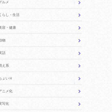
グルメ
くらし・生活
美容・健康
動物
実話
萌え系
ちょいＨ
アニメ化
実写化