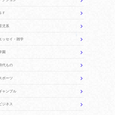
ＳＦ
育児系
エッセイ・雑学
学園
時代もの
スポーツ
ギャンブル
ビジネス