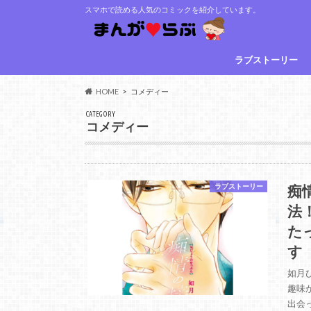
スマホで読める人気のコミックを紹介しています。
ラブストーリー
HOME
コメディー
CATEGORY
コメディー
痴
ラブストーリー
法
た
す
如月
趣味
出会