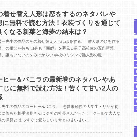
の着せ替え人形は恋をするのネタバレや
想に無料で読む方法！衣装づくりを通じて
良くなる新菜と海夢の結末は？
晋一先生の作品のその着せ替え人形は恋をする。 雛人形の頭を作る
師」の祖父を持ち 自身も「頭師」を夢見る男子高校生の五条新菜。
日、誰もいないのをみはからい 学校のミシンで雛人形の服…
ーヒー＆バニラの最新巻のネタバレやあ
すじに無料で読む方法！苦くて甘い2人の
係
宝先生の作品のコーヒー&バニラ。 恋愛未経験の大学生・リサが初
恋に落ちた相手深見さんは 会社の社長さんだった！ クールで大人な
気の深見と まっすぐで愛らしいリサとの甘い甘い…