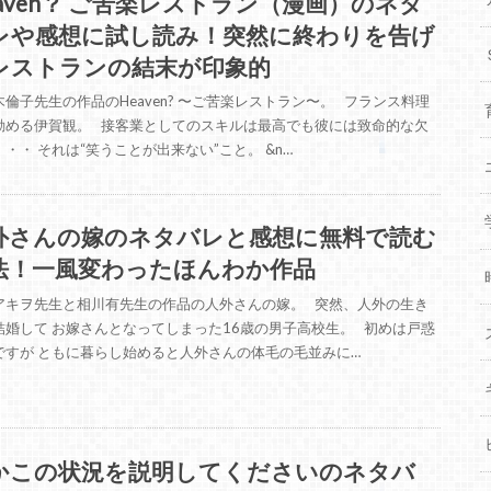
eaven？ ご苦楽レストラン（漫画）のネタ
レや感想に試し読み！突然に終わりを告げ
レストランの結末が印象的
木倫子先生の作品のHeaven? 〜ご苦楽レストラン〜。 フランス料理
勤める伊賀観。 接客業としてのスキルは最高でも彼には致命的な欠
・・ それは“笑うことが出来ない”こと。 &n…
外さんの嫁のネタバレと感想に無料で読む
法！一風変わったほんわか作品
アキヲ先生と相川有先生の作品の人外さんの嫁。 突然、人外の生き
結婚して お嫁さんとなってしまった16歳の男子高校生。 初めは戸惑
ですが ともに暮らし始めると人外さんの体毛の毛並みに…
かこの状況を説明してくださいのネタバ