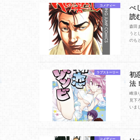
べ
コメディー
読
森田
うと
のも
初
ラブストーリー
法
峰浪
見下
いま
コメディー