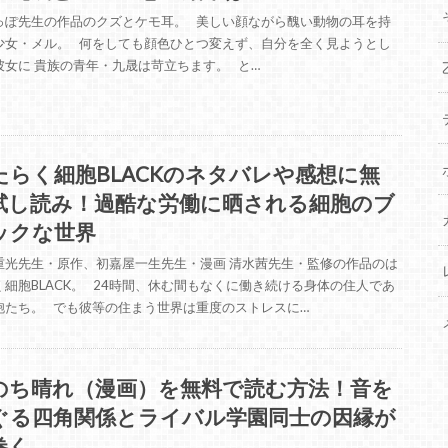
っぽ先生の作品のクズとケモ耳。 美しい顔ながら醜い動物の耳を持
少女・メル。 何をしても顔色ひとつ変えず、自分を全く見ようとし
彼女に 貴族の青年・九晟は苛立ちます。 と…
たらく細胞BLACKのネタバレや感想に無
試し読み！過酷な労働に晒される細胞のブ
ックな世界
重光先生・原作、初嘉屋一生先生・漫画 清水茜先生・監修の作品のは
く細胞BLACK。 24時間、休む間もなくに働き続ける身体の住人であ
胞たち。 でも彼等の住まう世界は重度のストレスに…
のち晴れ（漫画）を無料で読む方法！音を
ぐる四角関係とライバル学園同士の因縁が
巻く