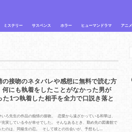
ミステリー
サスペンス
ホラー
ヒューマンドラマ
アニ
情の接吻のネタバレや感想に無料で読む方
！何にも執着をしたことがなかった男が
った1つ執着した相手を全力で口説き落と
ひいろ先生の作品の痴情の接吻。 恋愛から遠ざかっている和華は、
が充実している今が幸せでした。 そんなあるとき、勤め先の図書館で
ったのは、同級生の忍。 そして彼との出会いが、予想もし…