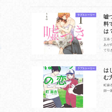
嘘
ラブストーリー
料
は
五条
あが
て引
は
ラブストーリー
む
町麻
師一