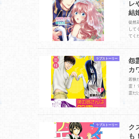
レ
結
徒然
して
てく
怨
ラブストーリー
カ
若狭
霊！
霊だ
ク
ラブストーリー
も