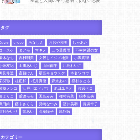
幽霊と人間の不可思議で切ない恋愛
タグ
Cuvie
uroco
あなしん
おおや和美
しゃあた
コースケ
タアモ
マキノ
三つ葉優雨
不幸体質の女
優木なち
吉村明美
女殺しイジメ地獄
小沢真理
小畑友紀
山川あいじ
山田南平
川島れいこ
押見修造
斎藤けん
最富キョウスケ
本名ワコウ
栄羽弥
桂正和
桜井真優
森永あい
槇村さとる
横槍メンゴ
江戸川エドガワ
池田ユキオ
渡辺ペコ
湊よりこ
瓜渡モモ
田島みみ
種村有菜
絵本奈央
織田綺
藤末さくら
見崎なつみ
酒井美羽
長浜幸子
霜月かいり
響あい
高橋瞳子
鳥飼茜
カテゴリー