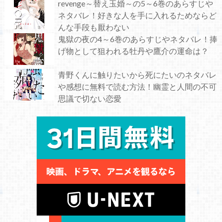
revenge～替え玉婚～の5～6巻のあらすじや
ネタバレ！好きな人を手に入れるためならど
んな手段も厭わない
鬼獄の夜の4～6巻のあらすじやネタバレ！捧
げ物として狙われる牡丹や鷹介の運命は？
青野くんに触りたいから死にたいのネタバレ
や感想に無料で読む方法！幽霊と人間の不可
思議で切ない恋愛