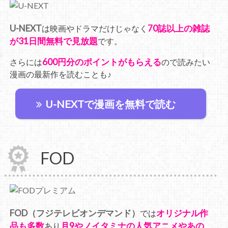
U-NEXT
70誌以上の雑誌
は映画やドラマだけじゃなく
が31日間無料で見放題
です。
600円分のポイントがもらえる
さらには
ので読みたい
漫画の最新作を読むことも♪
U-NEXTで漫画を無料で読む
FOD
FOD（フジテレビオンデマンド）
オリジナル作
では
品も多数
月9やノイタミナの人気アニメやあの
あり