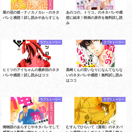
菜の花の彼－ナノカノカレ－のネタ
あのコの、トリコ。のネタバレや感
バレと感想！試し読みやあらすじも
想に結末！映画の原作を無料試し読
み
ラブストーリー
ラブストーリー
ヒミツのアイちゃんの最終回のネタ
黒崎くんの言いなりになんてならな
バレや感想！試し読みはココ
いのネタバレや感想！無料試し読み
はココ
ラブストーリー
ラブストーリー
俺物語のあらすじやネタバレそして
むすんでひらいて（漫画）のネタバ