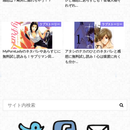
感想は？剛男に惚れちゃう！？
レと感想にあらすじも！登場人物そ
れぞれ…
ラブストーリー
ラブストーリー
MyPureLadyのネタバレやあらすじに
アタシのナカのひとのネタバレと感
無料試し読みも！サプリマン田…
想に無料試し読み！心は猿渡に向く
も分か…