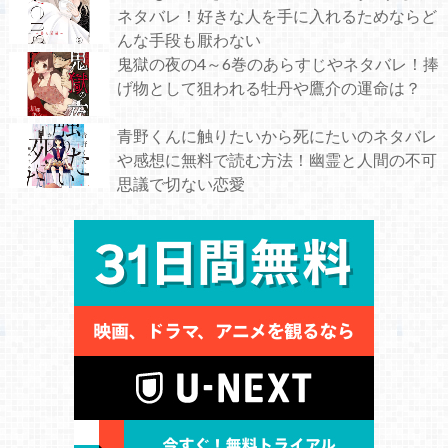
ネタバレ！好きな人を手に入れるためならど
んな手段も厭わない
鬼獄の夜の4～6巻のあらすじやネタバレ！捧
げ物として狙われる牡丹や鷹介の運命は？
青野くんに触りたいから死にたいのネタバレ
や感想に無料で読む方法！幽霊と人間の不可
思議で切ない恋愛