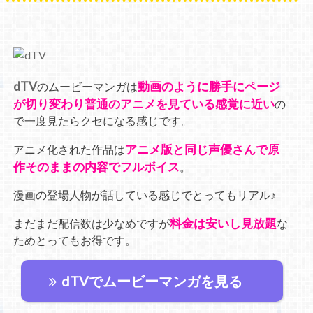
dTV
動画のように勝手にページ
のムービーマンガは
が切り変わり普通のアニメを見ている感覚に近い
の
で一度見たらクセになる感じです。
アニメ版と同じ声優さんで原
アニメ化された作品は
作そのままの内容でフルボイス
。
漫画の登場人物が話している感じでとってもリアル♪
料金は安いし見放題
まだまだ配信数は少なめですが
な
ためとってもお得です。
dTVでムービーマンガを見る