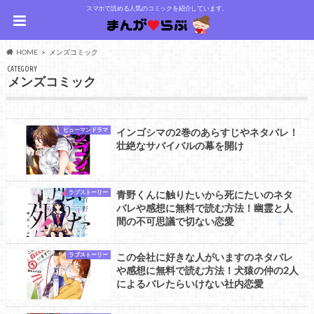
スマホで読める人気のコミックを紹介しています。
HOME
メンズコミック
CATEGORY
メンズコミック
ヒューマンドラマ
インゴシマの2巻のあらすじやネタバレ！
壮絶なサバイバルの幕を開け
ラブストーリー
青野くんに触りたいから死にたいのネタ
バレや感想に無料で読む方法！幽霊と人
間の不可思議で切ない恋愛
ラブストーリー
この会社に好きな人がいますのネタバレ
や感想に無料で読む方法！犬猿の仲の2人
によるバレたらいけない社内恋愛