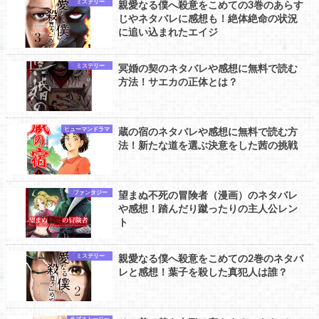
ミステリー
親愛なる僕へ殺意をこめての3巻のあらす
じやネタバレに感想も！絶体絶命の状況
に追い込まれたエイジ
ミステリー
冥婚の契のネタバレや感想に無料で読む
方法！サエカの正体とは？
ヒューマンドラマ
蔵の宿のネタバレや感想に無料で読む方
法！新たな道を選ぶ決意をした茜の挑戦
ファンタジー
望まぬ不死の冒険者（漫画）のネタバレ
や感想！踏んだり蹴ったりの主人公レン
ト
ミステリー
親愛なる僕へ殺意をこめての2巻のネタバ
レと感想！葉子を殺した真犯人は誰？