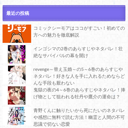
最近の投稿
コミックシーモアはココがすごい！初めての
方への魅力を徹底解説
インゴシマの2巻のあらすじやネタバレ！壮
絶なサバイバルの幕を開け
revenge～替え玉婚～の5～6巻のあらすじや
ネタバレ！好きな人を手に入れるためならど
んな手段も厭わない
鬼獄の夜の4～6巻のあらすじやネタバレ！捧
げ物として狙われる牡丹や鷹介の運命は？
青野くんに触りたいから死にたいのネタバレ
や感想に無料で読む方法！幽霊と人間の不可
思議で切ない恋愛