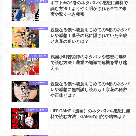
ヒューマンドラマ
ギフト±の4巻のネタバレや感想に無料で
読む方法！ようやく明かされる全ての事
実や驚くべき秘密
ミステリー
親愛なる僕へ殺意をこめての5巻のネタバ
レや感想！葉子の死に隠されていた全貌
と京花の狙いとは？
ファンタジー
戦国小町苦労譚のネタバレや感想に無料
で読む方法！農業の知識で危機を乗り越
える
ミステリー
親愛なる僕へ殺意をこめての4巻のネタバ
レや感想に無料試し読みも！京花の秘密
や正体とは？
ヒューマンドラマ
LIFE GAME（漫画）のネタバレや感想に無
料で読む方法！GAMEの目的や結末は？