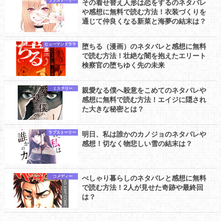
ラブストーリー
その着せ替え人形は恋をするのネタバレ
や感想に無料で読む方法！衣装づくりを
通じて仲良くなる新菜と海夢の結末は？
ヒューマンドラマ
堕ちる（漫画）のネタバレと感想に無料
で読む方法！壮絶な闇を抱えたエリート
検察官の堕ちゆく先の未来
ミステリー
親愛なる僕へ殺意をこめてのネタバレや
感想に無料で読む方法！エイジに隠され
た大きな秘密とは？
ラブストーリー
明日、私は誰かのカノジョのネタバレや
感想！切なく物悲しい雪の結末は？
コメディー
べしゃり暮らしのネタバレと感想に無料
で読む方法！2人が見せた奇跡や最終回
は？