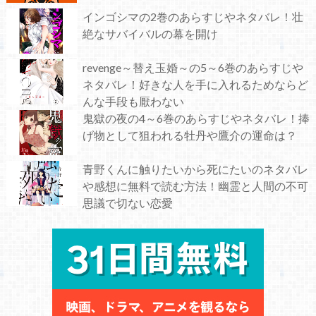
インゴシマの2巻のあらすじやネタバレ！壮
絶なサバイバルの幕を開け
revenge～替え玉婚～の5～6巻のあらすじや
ネタバレ！好きな人を手に入れるためならど
んな手段も厭わない
鬼獄の夜の4～6巻のあらすじやネタバレ！捧
げ物として狙われる牡丹や鷹介の運命は？
青野くんに触りたいから死にたいのネタバレ
や感想に無料で読む方法！幽霊と人間の不可
思議で切ない恋愛