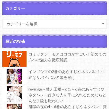
カテゴリー
最近の投稿
コミックシーモアはココがすごい！初めての
方への魅力を徹底解説
インゴシマの2巻のあらすじやネタバレ！壮
絶なサバイバルの幕を開け
revenge～替え玉婚～の5～6巻のあらすじや
ネタバレ！好きな人を手に入れるためならど
んな手段も厭わない
鬼獄の夜の4～6巻のあらすじやネタバレ！捧