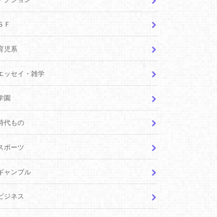
ＳＦ
育児系
エッセイ・雑学
学園
時代もの
スポーツ
ギャンブル
ビジネス