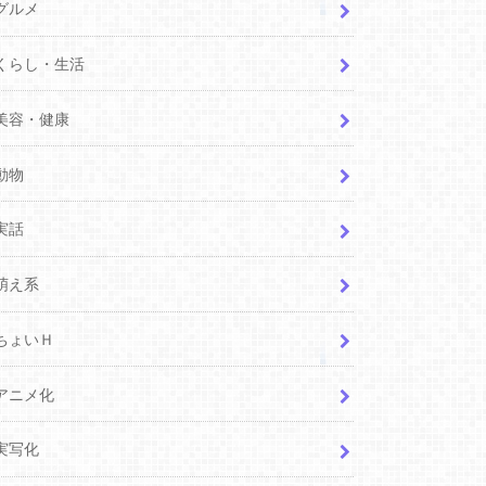
グルメ
くらし・生活
美容・健康
動物
実話
萌え系
ちょいＨ
アニメ化
実写化