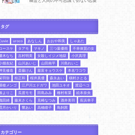
幽霊と人間の不可思議で切ない恋愛
タグ
Cuvie
uroco
あなしん
おおや和美
しゃあた
コースケ
タアモ
マキノ
三つ葉優雨
不幸体質の女
優木なち
吉村明美
女殺しイジメ地獄
小沢真理
小畑友紀
山川あいじ
山田南平
川島れいこ
押見修造
斎藤けん
最富キョウスケ
本名ワコウ
栄羽弥
桂正和
桜井真優
森永あい
槇村さとる
横槍メンゴ
江戸川エドガワ
池田ユキオ
渡辺ペコ
湊よりこ
瓜渡モモ
田島みみ
種村有菜
絵本奈央
織田綺
藤末さくら
見崎なつみ
酒井美羽
長浜幸子
霜月かいり
響あい
高橋瞳子
鳥飼茜
カテゴリー