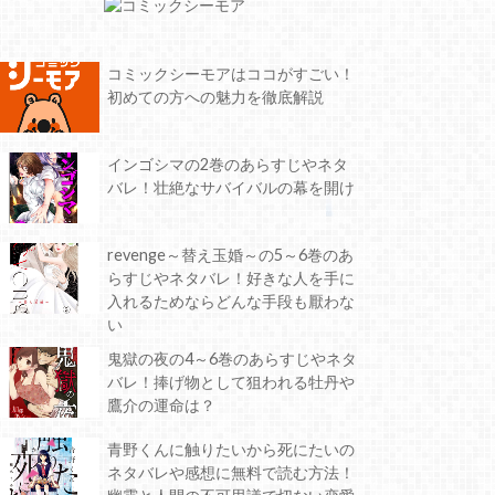
コミックシーモアはココがすごい！
初めての方への魅力を徹底解説
インゴシマの2巻のあらすじやネタ
バレ！壮絶なサバイバルの幕を開け
revenge～替え玉婚～の5～6巻のあ
らすじやネタバレ！好きな人を手に
入れるためならどんな手段も厭わな
い
鬼獄の夜の4～6巻のあらすじやネタ
バレ！捧げ物として狙われる牡丹や
鷹介の運命は？
青野くんに触りたいから死にたいの
ネタバレや感想に無料で読む方法！