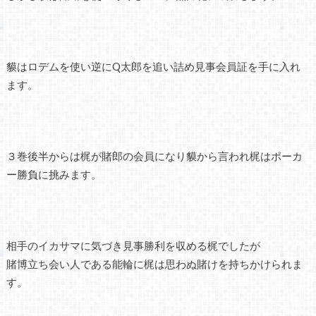
貘はロデムを使い逆にQ太郎を追い詰め見事会員証を手に入れ
ます。
３巻後半からは梶が賭郎の会員になり貘から言われ梶はポーカ
ー勝負に挑みます。
相手のイカサマに気づき見事勝利を収める梶でしたが
賭博立ち会い人である能輪に梶は思わぬ賭けを持ちかけられま
す。