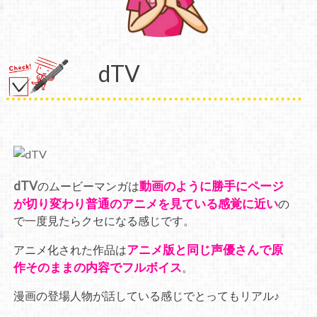
dTV
dTV
動画のように勝手にページ
のムービーマンガは
が切り変わり普通のアニメを見ている感覚に近い
の
で一度見たらクセになる感じです。
アニメ版と同じ声優さんで原
アニメ化された作品は
作そのままの内容でフルボイス
。
漫画の登場人物が話している感じでとってもリアル♪