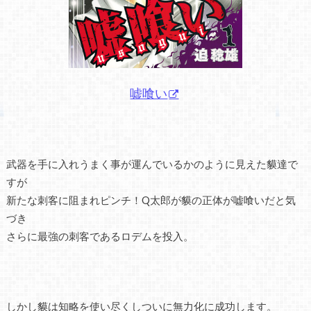
嘘喰い
武器を手に入れうまく事が運んでいるかのように見えた貘達で
すが
新たな刺客に阻まれピンチ！Q太郎が貘の正体が嘘喰いだと気
づき
さらに最強の刺客であるロデムを投入。
しかし貘は知略を使い尽くしついに無力化に成功します。