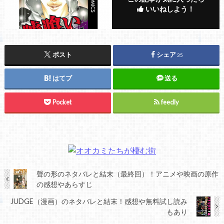
いいねしよう！
ポスト
シェア
35
はてブ
送る
Pocket
feedly
聲の形のネタバレと結末（最終回）！アニメや映画の原作
の感想やあらすじ
JUDGE（漫画）のネタバレと結末！感想や無料試し読み
もあり