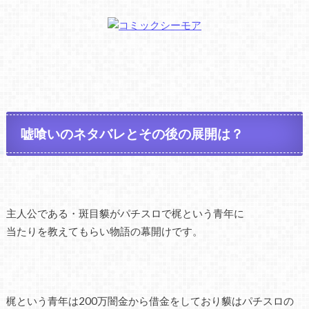
嘘喰いのネタバレとその後の展開は？
主人公である・斑目貘がパチスロで梶という青年に
当たりを教えてもらい物語の幕開けです。
梶という青年は200万闇金から借金をしており貘はパチスロの