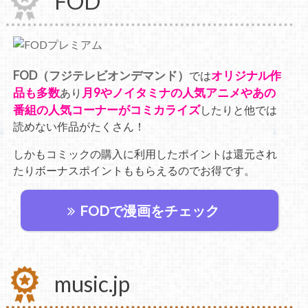
FOD
FOD（フジテレビオンデマンド）
オリジナル作
では
品も多数
月9やノイタミナの人気アニメやあの
あり
番組の人気コーナーがコミカライズ
したりと他では
読めない作品がたくさん！
しかもコミックの購入に利用したポイントは還元され
たりボーナスポイントももらえるのでお得です。
FODで漫画をチェック
music.jp