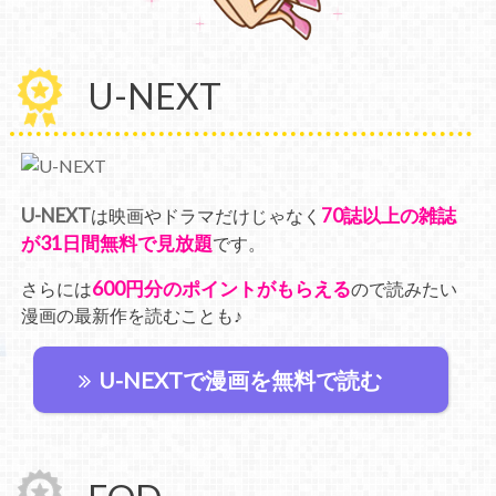
U-NEXT
U-NEXT
70誌以上の雑誌
は映画やドラマだけじゃなく
が31日間無料で見放題
です。
600円分のポイントがもらえる
さらには
ので読みたい
漫画の最新作を読むことも♪
U-NEXTで漫画を無料で読む