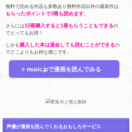
無料で読める作品も多数あり無料作品以外の最新作は
もらったポイントで3冊も読めます
。
10冊購入すると1冊もらうこともできる
さらには
の
でとってもお得！
購入した本は退会しても読むことができる
しかも
の
でどこよりもお得な感じです。
music.jpで漫画を読んでみる
声優が漫画を読んでくれるおもしろサービス