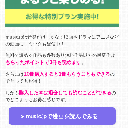
music.jp
は音楽だけじゃなく映画やドラマにアニメなど
の動画にコミックも配信中！
無料で読める作品も多数あり無料作品以外の最新作は
もらったポイントで3冊も読めます
。
10冊購入すると1冊もらうこともできる
さらには
の
でとってもお得！
購入した本は退会しても読むことができる
しかも
の
でどこよりもお得な感じです。
music.jpで漫画を読んでみる