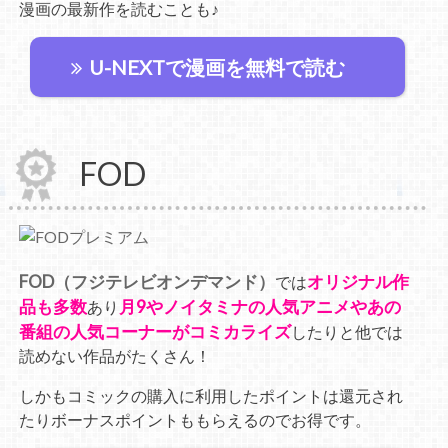
漫画の最新作を読むことも♪
U-NEXTで漫画を無料で読む
FOD
FOD（フジテレビオンデマンド）
オリジナル作
では
品も多数
月9やノイタミナの人気アニメやあの
あり
番組の人気コーナーがコミカライズ
したりと他では
読めない作品がたくさん！
しかもコミックの購入に利用したポイントは還元され
たりボーナスポイントももらえるのでお得です。