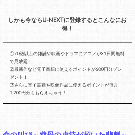
しかも今ならU-NEXTに登録するとこんなにお
得！
①70誌以上の雑誌や映画やドラマにアニメが31日間無料
で見放題！
②最新作など電子書籍に使えるポイントが600円分プレ
ゼント！
③さらに電子書籍や映像作品に使えるポイントが毎月
1,200円分ももらえちゃう！
命の叫び～継母の虐待が招いた悲劇～