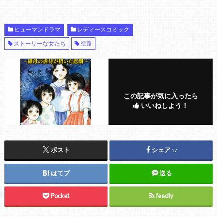
ヒューマンドラマ
レディースコミック
ストーリーな女たち
空路
この記事が気に入ったら
いいねしよう！
ポスト
シェア
17
はてブ
送る
Pocket
feedly