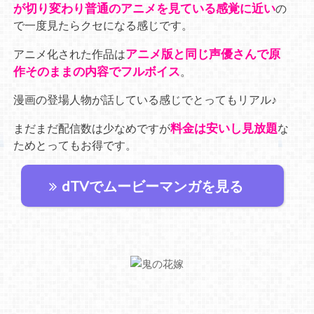
が切り変わり普通のアニメを見ている感覚に近い
の
で一度見たらクセになる感じです。
アニメ版と同じ声優さんで原
アニメ化された作品は
作そのままの内容でフルボイス
。
漫画の登場人物が話している感じでとってもリアル♪
料金は安いし見放題
まだまだ配信数は少なめですが
な
ためとってもお得です。
dTVでムービーマンガを見る