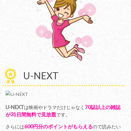
U-NEXT
U-NEXT
70誌以上の雑誌
は映画やドラマだけじゃなく
が31日間無料で見放題
です。
600円分のポイントがもらえる
さらには
ので読みたい