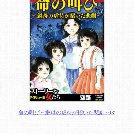
命の叫び～継母の虐待が招いた悲劇～