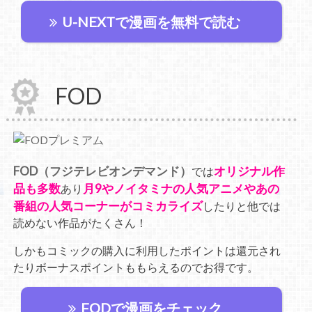
U-NEXTで漫画を無料で読む
FOD
FOD（フジテレビオンデマンド）
オリジナル作
では
品も多数
月9やノイタミナの人気アニメやあの
あり
番組の人気コーナーがコミカライズ
したりと他では
読めない作品がたくさん！
しかもコミックの購入に利用したポイントは還元され
たりボーナスポイントももらえるのでお得です。
FODで漫画をチェック