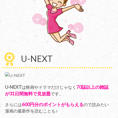
U-NEXT
U-NEXT
70誌以上の雑誌
は映画やドラマだけじゃなく
が31日間無料で見放題
です。
600円分のポイントがもらえる
さらには
ので読みたい
漫画の最新作を読むことも♪