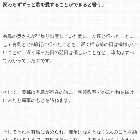
変わらずずっと君を愛することができると誓う」
有島の奥さんが里帰り出産していた間に、友達と行ったことに
して有島と1泊旅行に行ったことも、遅く帰る前の日は機嫌がい
いことや、遅く帰った日の翌日は優しいことなど、涼太はすべ
てわかっていたのです。
そして、美都は有島が不在の時に、陶芸教室での忘れ物を届け
に来たと麗華のもとを訪ねます。
そしてそれを有島に責められ、麗華はなんとなく2人のことを勘
付いているようで、有島はそれを察し、美都としばらく会えな