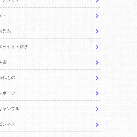
ＳＦ
育児系
エッセイ・雑学
学園
時代もの
スポーツ
ギャンブル
ビジネス