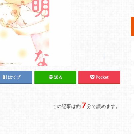
はてブ
送る
Pocket
7
この記事は約
分で読めます。