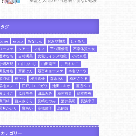
幽霊と人間の不可思議で切ない恋愛
タグ
Cuvie
uroco
あなしん
おおや和美
しゃあた
コースケ
タアモ
マキノ
三つ葉優雨
不幸体質の女
優木なち
吉村明美
女殺しイジメ地獄
小沢真理
小畑友紀
山川あいじ
山田南平
川島れいこ
押見修造
斎藤けん
最富キョウスケ
本名ワコウ
栄羽弥
桂正和
桜井真優
森永あい
槇村さとる
横槍メンゴ
江戸川エドガワ
池田ユキオ
渡辺ペコ
湊よりこ
瓜渡モモ
田島みみ
種村有菜
絵本奈央
織田綺
藤末さくら
見崎なつみ
酒井美羽
長浜幸子
霜月かいり
響あい
高橋瞳子
鳥飼茜
カテゴリー