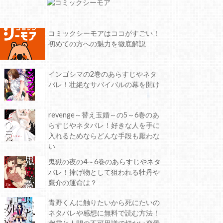
コミックシーモアはココがすごい！
初めての方への魅力を徹底解説
インゴシマの2巻のあらすじやネタ
バレ！壮絶なサバイバルの幕を開け
revenge～替え玉婚～の5～6巻のあ
らすじやネタバレ！好きな人を手に
入れるためならどんな手段も厭わな
い
鬼獄の夜の4～6巻のあらすじやネタ
バレ！捧げ物として狙われる牡丹や
鷹介の運命は？
青野くんに触りたいから死にたいの
ネタバレや感想に無料で読む方法！