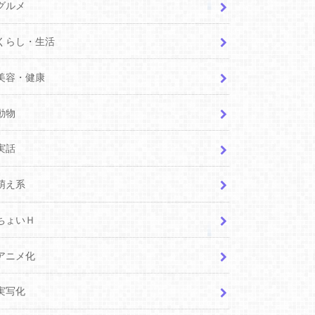
グルメ
くらし・生活
美容・健康
動物
実話
萌え系
ちょいＨ
アニメ化
実写化