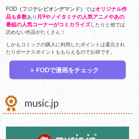
FOD（フジテレビオンデマンド）
オリジナル作
では
品も多数
月9やノイタミナの人気アニメやあの
あり
番組の人気コーナーがコミカライズ
したりと他では
読めない作品がたくさん！
しかもコミックの購入に利用したポイントは還元され
たりボーナスポイントももらえるのでお得です。
FODで漫画をチェック
music.jp