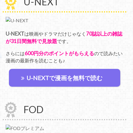
U-NEXT
U-NEXT
70誌以上の雑誌
は映画やドラマだけじゃなく
が31日間無料で見放題
です。
600円分のポイントがもらえる
さらには
ので読みたい
漫画の最新作を読むことも♪
U-NEXTで漫画を無料で読む
FOD