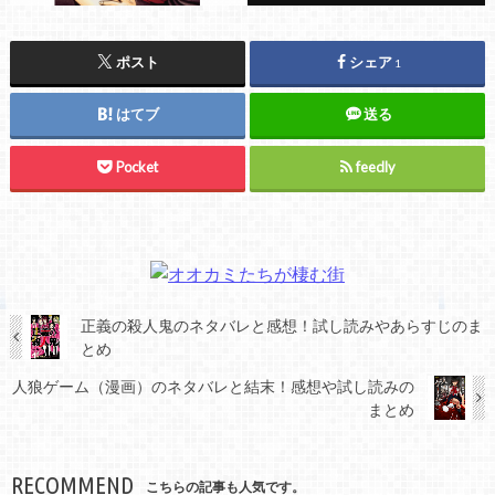
ポスト
シェア
1
はてブ
送る
Pocket
feedly
正義の殺人鬼のネタバレと感想！試し読みやあらすじのま
とめ
人狼ゲーム（漫画）のネタバレと結末！感想や試し読みの
まとめ
RECOMMEND
こちらの記事も人気です。