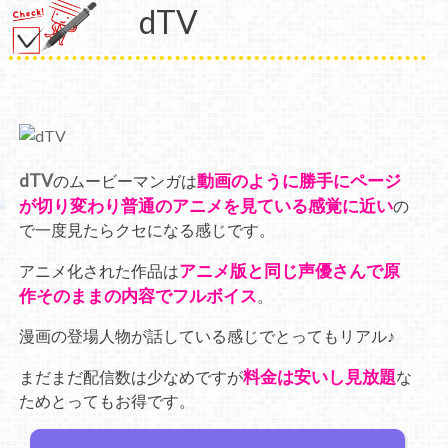
dTV
dTV
動画のように勝手にページ
のムービーマンガは
が切り変わり普通のアニメを見ている感覚に近い
の
で一度見たらクセになる感じです。
アニメ版と同じ声優さんで原
アニメ化された作品は
作そのままの内容でフルボイス
。
漫画の登場人物が話している感じでとってもリアル♪
料金は安いし見放題
まだまだ配信数は少なめですが
な
ためとってもお得です。