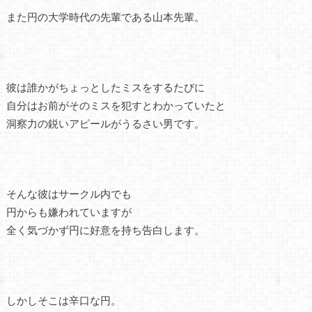
また円の大学時代の先輩である山本先輩。
彼は誰かがちょっとしたミスをするたびに
自分はお前がそのミスを犯すとわかっていたと
洞察力の鋭いアピールがうるさい男です。
そんな彼はサークル内でも
円からも嫌われていますが
全く気づかず円に好意を持ち告白します。
しかしそこは辛口な円。