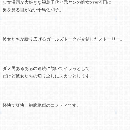
少女漫画が大好きな福島千代と元ヤンの処女の古河円に
男を見る目がない千鳥佐和子。
彼女たちが繰り広げるガールズトークが交錯したストーリー。
ダメ男あるあるの連続に頷いてイラっとして
だけど彼女たちの切り返しにスカッとします。
軽快で爽快、抱腹絶倒のコメディです。