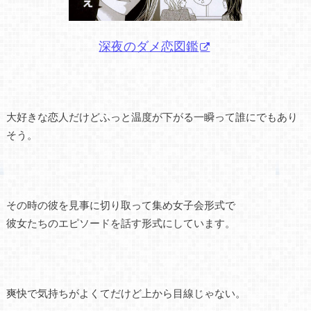
深夜のダメ恋図鑑
大好きな恋人だけどふっと温度が下がる一瞬って誰にでもあり
そう。
その時の彼を見事に切り取って集め女子会形式で
彼女たちのエピソードを話す形式にしています。
爽快で気持ちがよくてだけど上から目線じゃない。