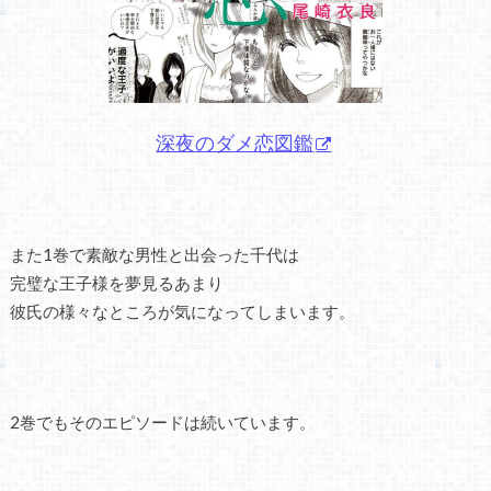
深夜のダメ恋図鑑
また1巻で素敵な男性と出会った千代は
完璧な王子様を夢見るあまり
彼氏の様々なところが気になってしまいます。
2巻でもそのエピソードは続いています。