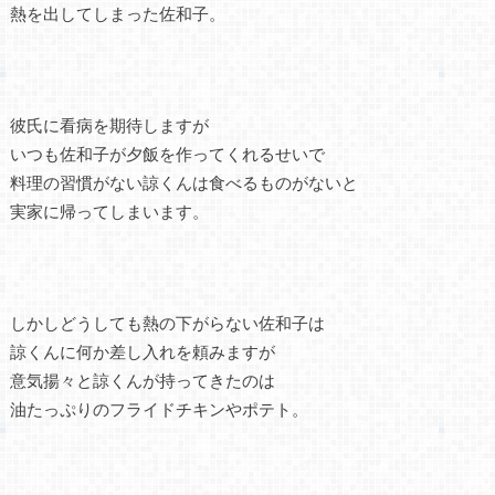
熱を出してしまった佐和子。
彼氏に看病を期待しますが
いつも佐和子が夕飯を作ってくれるせいで
料理の習慣がない諒くんは食べるものがないと
実家に帰ってしまいます。
しかしどうしても熱の下がらない佐和子は
諒くんに何か差し入れを頼みますが
意気揚々と諒くんが持ってきたのは
油たっぷりのフライドチキンやポテト。