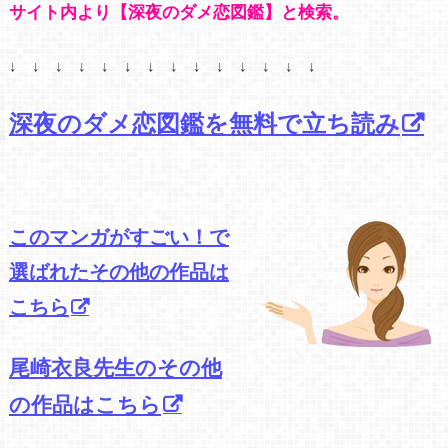
サイト内より【深夜のダメ恋図鑑】と検索。
↓ ↓ ↓ ↓ ↓ ↓ ↓ ↓ ↓ ↓ ↓ ↓ ↓ ↓
深夜のダメ恋図鑑を無料で立ち読み
このマンガがすごい！で
選ばれたその他の作品は
こちら
尾崎衣良先生のその他
の作品はこちら