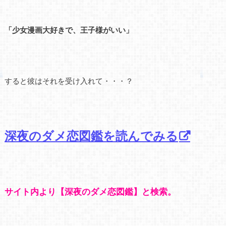
「少女漫画大好きで、王子様がいい」
すると彼はそれを受け入れて・・・？
深夜のダメ恋図鑑を読んでみる
サイト内より【深夜のダメ恋図鑑】と検索。