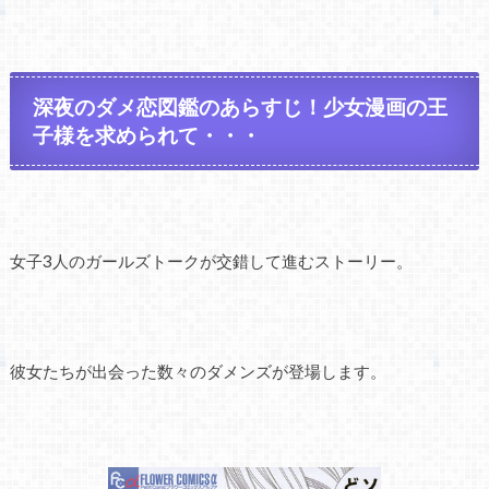
深夜のダメ恋図鑑のあらすじ！少女漫画の王
子様を求められて・・・
女子3人のガールズトークが交錯して進むストーリー。
彼女たちが出会った数々のダメンズが登場します。