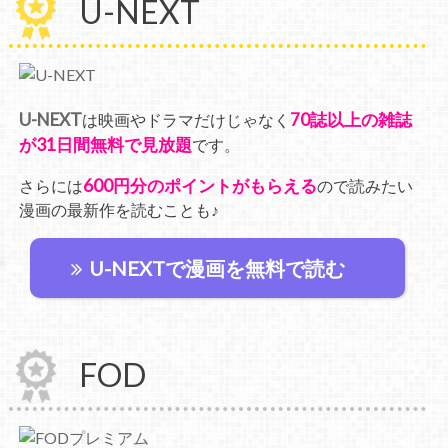
U-NEXT
U-NEXT
70誌以上の雑誌
は映画やドラマだけじゃなく
が31日間無料で見放題
です。
600円分のポイントがもらえる
さらには
ので読みたい
漫画の最新作を読むことも♪
U-NEXTで漫画を無料で読む
FOD