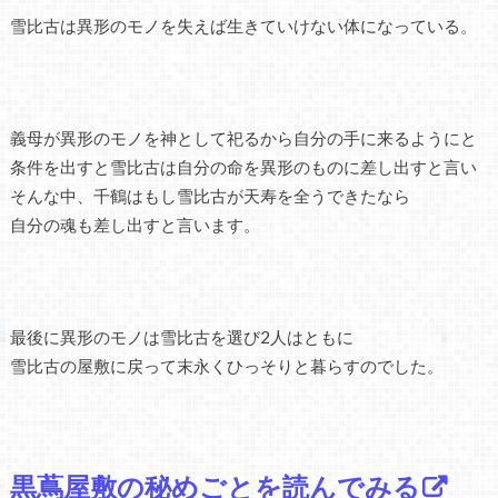
雪比古は異形のモノを失えば生きていけない体になっている。
義母が異形のモノを神として祀るから自分の手に来るようにと
条件を出すと雪比古は自分の命を異形のものに差し出すと言い
そんな中、千鶴はもし雪比古が天寿を全うできたなら
自分の魂も差し出すと言います。
最後に異形のモノは雪比古を選び2人はともに
雪比古の屋敷に戻って末永くひっそりと暮らすのでした。
黒蔦屋敷の秘めごとを読んでみる