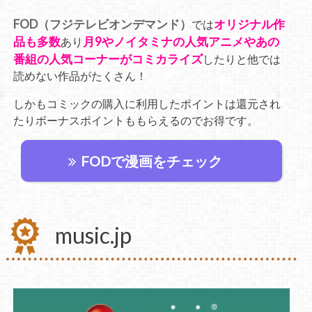
FOD（フジテレビオンデマンド）
オリジナル作
では
品も多数
月9やノイタミナの人気アニメやあの
あり
番組の人気コーナーがコミカライズ
したりと他では
読めない作品がたくさん！
しかもコミックの購入に利用したポイントは還元され
たりボーナスポイントももらえるのでお得です。
FODで漫画をチェック
music.jp