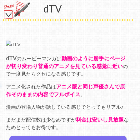
dTV
dTV
動画のように勝手にページ
のムービーマンガは
が切り変わり普通のアニメを見ている感覚に近い
の
で一度見たらクセになる感じです。
アニメ版と同じ声優さんで原
アニメ化された作品は
作そのままの内容でフルボイス
。
漫画の登場人物が話している感じでとってもリアル♪
料金は安いし見放題
まだまだ配信数は少なめですが
な
ためとってもお得です。