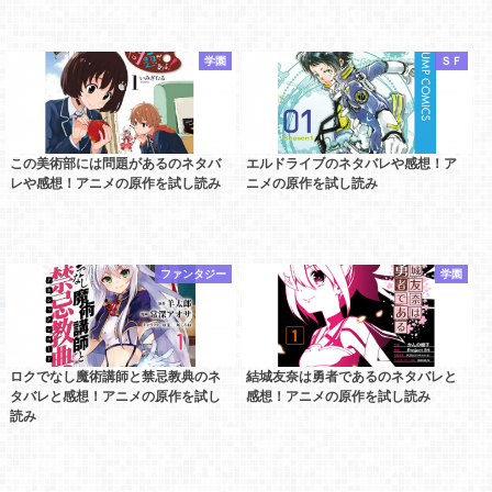
学園
ＳＦ
この美術部には問題があるのネタバ
エルドライブのネタバレや感想！ア
レや感想！アニメの原作を試し読み
ニメの原作を試し読み
ファンタジー
学園
ロクでなし魔術講師と禁忌教典のネ
結城友奈は勇者であるのネタバレと
タバレと感想！アニメの原作を試し
感想！アニメの原作を試し読み
読み