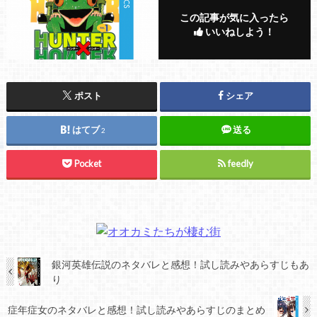
この記事が気に入ったら
いいねしよう！
ポスト
シェア
はてブ
送る
2
Pocket
feedly
銀河英雄伝説のネタバレと感想！試し読みやあらすじもあ
り
症年症女のネタバレと感想！試し読みやあらすじのまとめ