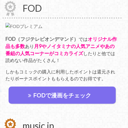
FOD
FOD（フジテレビオンデマンド）
オリジナル作
では
品も多数
月9やノイタミナの人気アニメやあの
あり
番組の人気コーナーがコミカライズ
したりと他では
読めない作品がたくさん！
しかもコミックの購入に利用したポイントは還元され
たりボーナスポイントももらえるのでお得です。
FODで漫画をチェック
music.jp