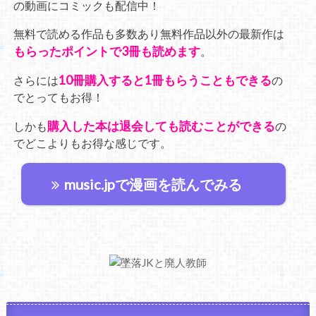
の動画にコミックも配信中！
無料で読める作品も多数あり無料作品以外の最新作は
もらったポイントで3冊も読めます
。
10冊購入すると1冊もらうこともできる
さらには
の
でとってもお得！
購入した本は退会しても読むことができる
しかも
の
でどこよりもお得な感じです。
music.jpで漫画を読んでみる