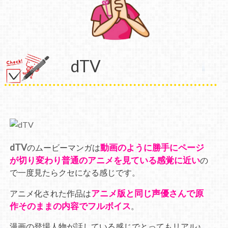
dTV
dTV
動画のように勝手にページ
のムービーマンガは
が切り変わり普通のアニメを見ている感覚に近い
の
で一度見たらクセになる感じです。
アニメ版と同じ声優さんで原
アニメ化された作品は
作そのままの内容でフルボイス
。
漫画の登場人物が話している感じでとってもリアル♪