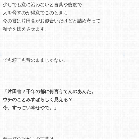
少しでも意に沿わないと言葉や態度で
人を脅すのが得意でこのときも
今の君は片田舎がお似合いだけどと詰め寄って
頼子を怯えさせます。
でも頼子も昔のままじゃない。
「片田舎？千年の都に何言うてんのあんた。
ウチのことみすぼらしく見える？
今、すっごい幸せやで。」
精一杯の強がりの言葉は