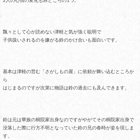
2人の心情の変化もみどころの1つ。
飄々として心が読めない津軽と気が強く聡明で
子供扱いされるのを嫌がる鈴のかけ合いも面白いです。
基本は津軽の営む「さがしもの屋」に依頼が舞い込むところか
ら
はじまるのですが次第に物語は鈴の過去にも及んできます。
鈴は元は華族の桐院家出身なのですがやがてその桐院家出身で
没落した際に行方不明となっていた鈴の兄の春時が姿を現しま
す。