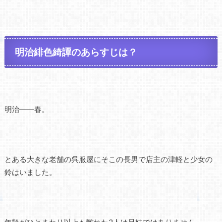
明治緋色綺譚のあらすじは？
明治――春。
とある大きな老舗の呉服屋にそこの長男で店主の津軽と少女の
鈴はいました。