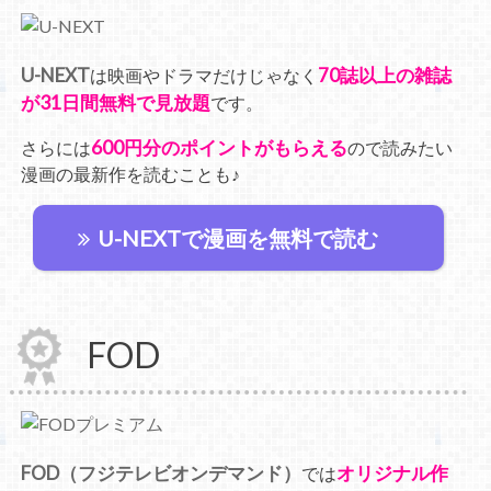
U-NEXT
70誌以上の雑誌
は映画やドラマだけじゃなく
が31日間無料で見放題
です。
600円分のポイントがもらえる
さらには
ので読みたい
漫画の最新作を読むことも♪
U-NEXTで漫画を無料で読む
FOD
FOD（フジテレビオンデマンド）
オリジナル作
では