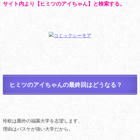
サイト内より【ヒミツのアイちゃん】と検索する。
ヒミツのアイちゃんの最終回はどうなる？
玲欧は圏外の福園大学を志望します。
理由はバスケが強い大学だから。