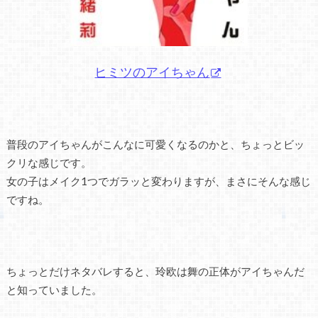
ヒミツのアイちゃん
普段のアイちゃんがこんなに可愛くなるのかと、ちょっとビッ
クリな感じです。
女の子はメイク1つでガラッと変わりますが、まさにそんな感じ
ですね。
ちょっとだけネタバレすると、玲欧は舞の正体がアイちゃんだ
と知っていました。