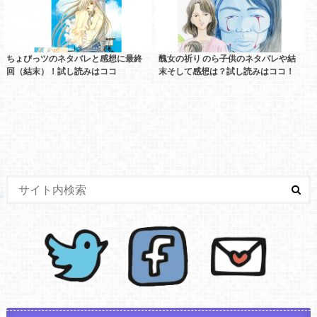
ちょびっツのネタバレと感想に最終
醜女の祈り のら子供のネタバレや結
回（結末）！試し読みはココ
末そして感想は？試し読みはココ！