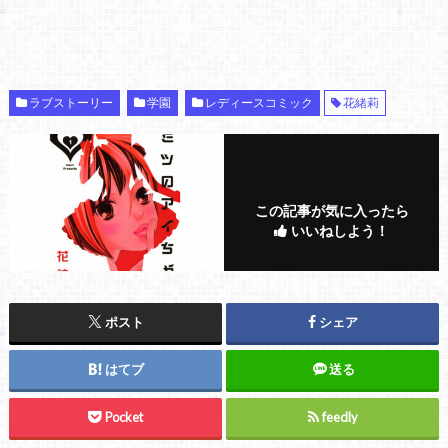
ラブストーリー
学園
レディースコミック
花緒莉
この記事が気に入ったら
いいねしよう！
ポスト
シェア
はてブ
送る
Pocket
feedly