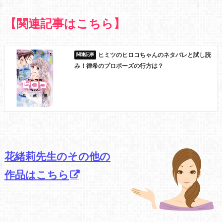
【関連記事はこちら】
ヒミツのヒロコちゃんのネタバレと試し読
み！律希のプロポーズの行方は？
花緒莉先生のその他の
作品はこちら