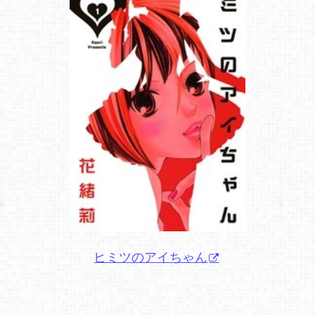
ヒミツのアイちゃん