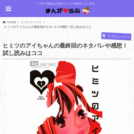
スマホで読める人気のコミックを紹介しています。
HOME
ラブストーリー
ヒミツのアイちゃんの最終回のネタバレや感想！試し読みはココ
ラブストーリー
ヒミツのアイちゃんの最終回のネタバレや感想！
試し読みはココ