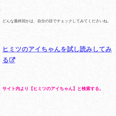
どんな最終回かは、自分の目でチェックしてみてくださいね。
ヒミツのアイちゃんを試し読みしてみ
る
サイト内より【ヒミツのアイちゃん】と検索する。