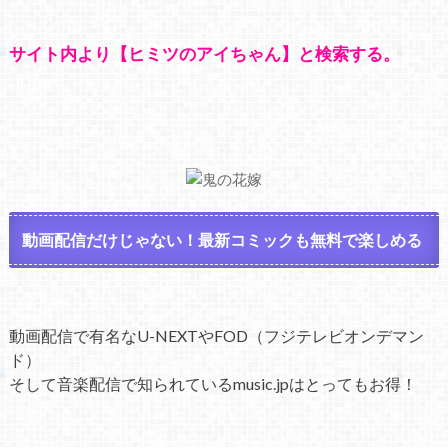
サイト内より【ヒミツのアイちゃん】と検索する。
動画配信だけじゃない！最新コミックも無料で楽しめる
動画配信で有名なU-NEXTやFOD（フジテレビオンデマン
ド）
そして音楽配信で知られているmusic.jpはとってもお得！