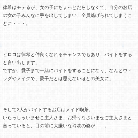
律希はモテるが、女の子にちょっとだらしなくて、自分のお店
の女の子みんなに手を出してしまい、全員逃げられてしまうこ
とに・・・。
ヒロコは律希と仲良くなれるチャンスでもあり、バイトをする
と言い出します。
ですが、愛子まで一緒にバイトをすることになり、なんとウィ
ッグやメイクで、愛子だとは思えないほどの美女に。
そして2人がバイトするお店はメイド喫茶。
いらっしゃいませご主人さま、お帰りなさいませご主人さまと
言っていると、目の前に大嫌いな玲欧の姿が――。