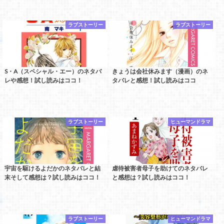
ラブストーリー
ラブストーリー
S・A（スペシャル・エー）のネタバ
きょうは会社休みます（漫画）のネ
レや感想！試し読みはココ！
タバレと感想！試し読みはココ
ラブストーリー
ヒューマンドラマ
宇宙を駆けるよだかのネタバレと結
虐待被害者母子を助けてのネタバレ
末そして感想は？試し読みはココ！
と感想は？試し読みはココ！
ラブストーリー
ヒューマンドラマ