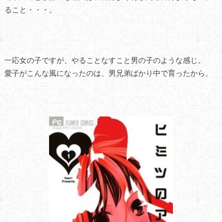
ること・・・。
一応女の子ですが、やることなすこと男の子のような感じ。
愛子がこんな風になったのは、男兄弟ばかり中で育ったから。