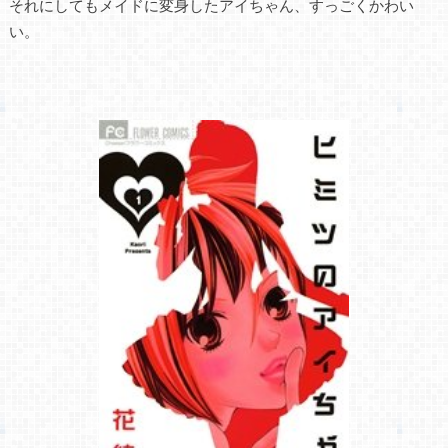
それにしてもメイドに変身したアイちゃん、すっごくかわい
い。