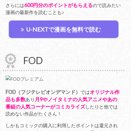
600円分のポイントがもらえる
さらには
ので読みたい
漫画の最新作を読むことも♪
U-NEXTで漫画を無料で読む
FOD
FOD（フジテレビオンデマンド）
オリジナル作
では
品も多数
月9やノイタミナの人気アニメやあの
あり
番組の人気コーナーがコミカライズ
したりと他では
読めない作品がたくさん！
しかもコミックの購入に利用したポイントは還元され