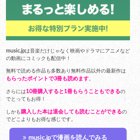
music.jp
は音楽だけじゃなく映画やドラマにアニメなど
の動画にコミックも配信中！
無料で読める作品も多数あり無料作品以外の最新作は
もらったポイントで3冊も読めます
。
10冊購入すると1冊もらうこともできる
さらには
の
でとってもお得！
購入した本は退会しても読むことができる
しかも
の
でどこよりもお得な感じです。
music.jpで漫画を読んでみる