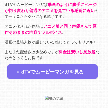
dTV
動画のように勝手にページ
のムービーマンガは
が切り変わり普通のアニメを見ている感覚に近い
の
で一度見たらクセになる感じです。
アニメ版と同じ声優さんで原
アニメ化された作品は
作そのままの内容でフルボイス
。
漫画の登場人物が話している感じでとってもリアル♪
料金は安いし見放題
まだまだ配信数は少なめですが
な
ためとってもお得です。
dTVでムービーマンガを見る