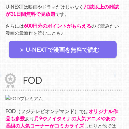
U-NEXT
70誌以上の雑誌
は映画やドラマだけじゃなく
が31日間無料で見放題
です。
600円分のポイントがもらえる
さらには
ので読みたい
漫画の最新作を読むことも♪
U-NEXTで漫画を無料で読む
FOD
FOD（フジテレビオンデマンド）
オリジナル作
では
品も多数
月9やノイタミナの人気アニメやあの
あり
番組の人気コーナーがコミカライズ
したりと他では