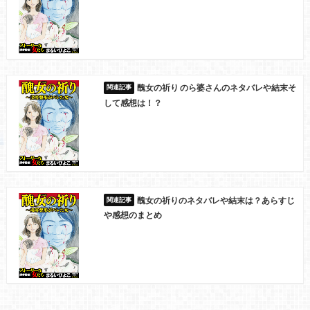
醜女の祈り のら婆さんのネタバレや結末そ
して感想は！？
醜女の祈りのネタバレや結末は？あらすじ
や感想のまとめ