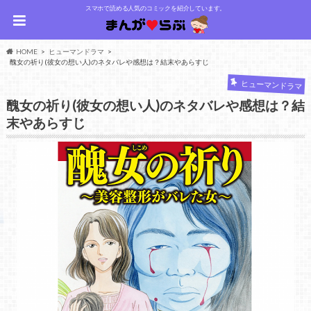
スマホで読める人気のコミックを紹介しています。
HOME
ヒューマンドラマ
醜女の祈り(彼女の想い人)のネタバレや感想は？結末やあらすじ
ヒューマンドラマ
醜女の祈り(彼女の想い人)のネタバレや感想は？結
末やあらすじ