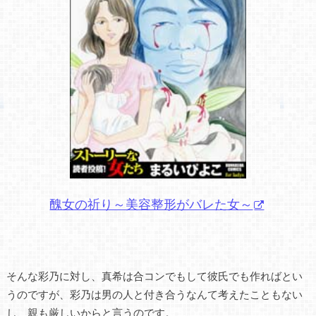
醜女の祈り～美容整形がバレた女～
そんな彩乃に対し、真希は合コンでもして彼氏でも作ればとい
うのですが、彩乃は男の人と付き合うなんて考えたこともない
し、親も厳しいからと言うのです。