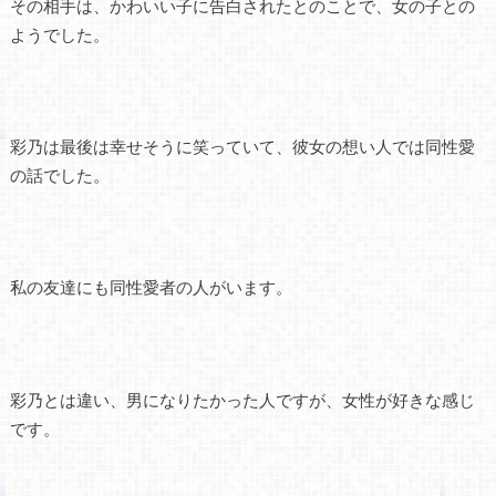
その相手は、かわいい子に告白されたとのことで、女の子との
ようでした。
彩乃は最後は幸せそうに笑っていて、彼女の想い人では同性愛
の話でした。
私の友達にも同性愛者の人がいます。
彩乃とは違い、男になりたかった人ですが、女性が好きな感じ
です。