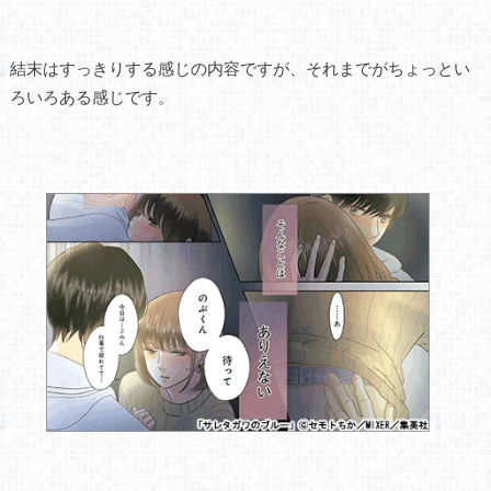
結末はすっきりする感じの内容ですが、それまでがちょっとい
ろいろある感じです。