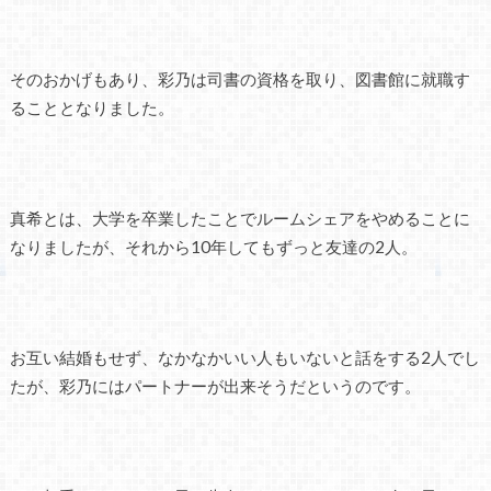
そのおかげもあり、彩乃は司書の資格を取り、図書館に就職す
ることとなりました。
真希とは、大学を卒業したことでルームシェアをやめることに
なりましたが、それから10年してもずっと友達の2人。
お互い結婚もせず、なかなかいい人もいないと話をする2人でし
たが、彩乃にはパートナーが出来そうだというのです。