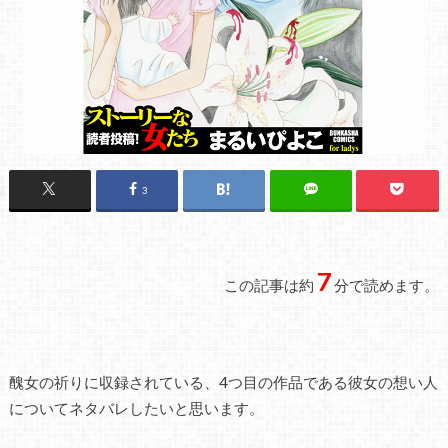
3
7
この記事は約
分で読めます。
醜女の祈りに収録されている、4つ目の作品である彼女の想い人
についてネタバレしたいと思います。