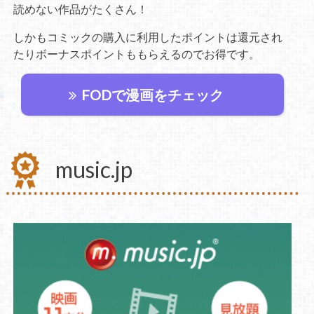
読めない作品がたくさん！
しかもコミックの購入に利用したポイントは還元され
たりボーナスポイントももらえるのでお得です。
FODで漫画をチェック
music.jp