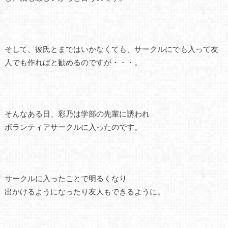
そして、彼氏とまではいかなくても、サークルにでも入って友
人でも作ればと勧めるのですが・・・。
そんなある日、彩乃は学部の先輩に誘われ
ボランティアサークルに入ったのです。
サークルに入ったことで明るくなり
出かけるようになったり友人もできるように。