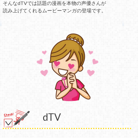
そんなdTVでは話題の漫画を本物の声優さんが
読み上げてくれるムービーマンガの登場です。
dTV