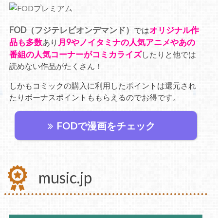
FOD（フジテレビオンデマンド）
オリジナル作
では
品も多数
月9やノイタミナの人気アニメやあの
あり
番組の人気コーナーがコミカライズ
したりと他では
読めない作品がたくさん！
しかもコミックの購入に利用したポイントは還元され
たりボーナスポイントももらえるのでお得です。
FODで漫画をチェック
music.jp