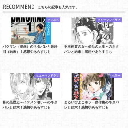
RECOMMEND
こちらの記事も人気です。
ビジネス
ヒューマンドラマ
バクマン（漫画）のネタバレと最終
不幸体質の女～伯母の人生～のネタ
回（結末）！感想やあらすじも
バレと結末！感想やあらすじも
ヒューマンドラマ
ホラー
私の黒歴史～イケメン喰い～のネタ
まるいぴよこホラー傑作集のネタバ
バレと結末！感想やあらすじも
レと結末！感想やあらすじも