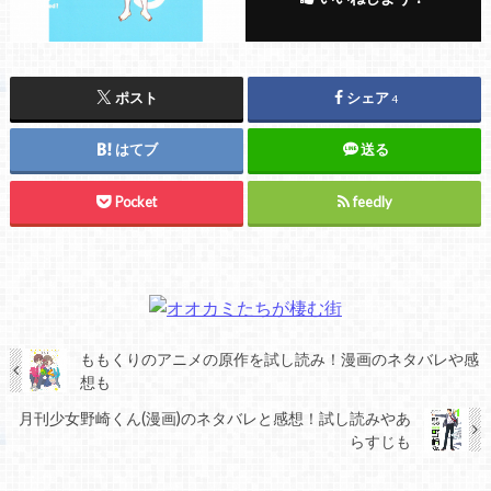
ポスト
シェア
4
はてブ
送る
Pocket
feedly
ももくりのアニメの原作を試し読み！漫画のネタバレや感
想も
月刊少女野崎くん(漫画)のネタバレと感想！試し読みやあ
らすじも