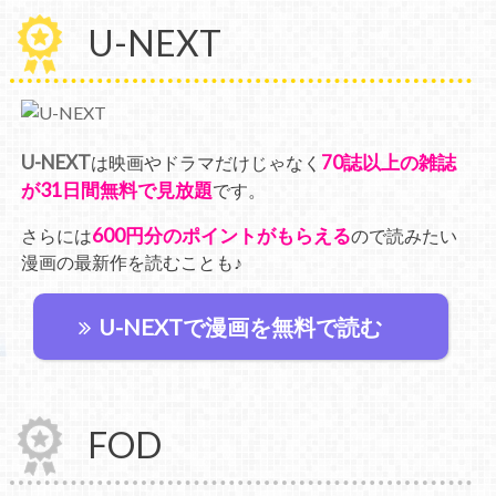
U-NEXT
U-NEXT
70誌以上の雑誌
は映画やドラマだけじゃなく
が31日間無料で見放題
です。
600円分のポイントがもらえる
さらには
ので読みたい
漫画の最新作を読むことも♪
U-NEXTで漫画を無料で読む
FOD