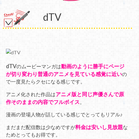
dTV
dTV
動画のように勝手にページ
のムービーマンガは
が切り変わり普通のアニメを見ている感覚に近い
の
で一度見たらクセになる感じです。
アニメ版と同じ声優さんで原
アニメ化された作品は
作そのままの内容でフルボイス
。
漫画の登場人物が話している感じでとってもリアル♪
料金は安いし見放題
まだまだ配信数は少なめですが
な
ためとってもお得です。