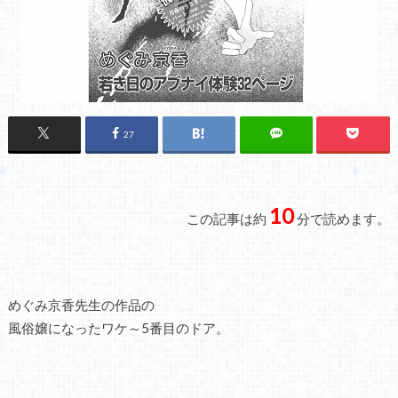
27
10
この記事は約
分で読めます。
めぐみ京香先生の作品の
風俗嬢になったワケ～5番目のドア。