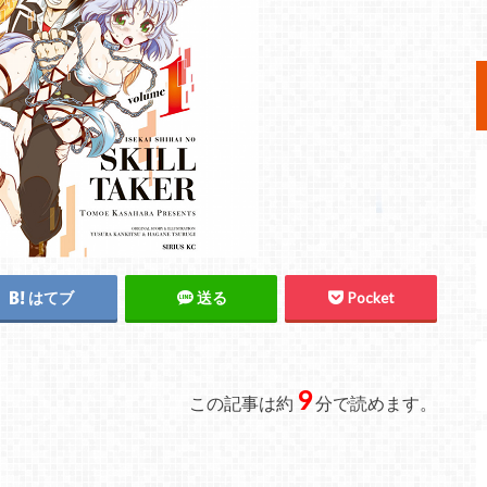
はてブ
送る
Pocket
9
この記事は約
分で読めます。