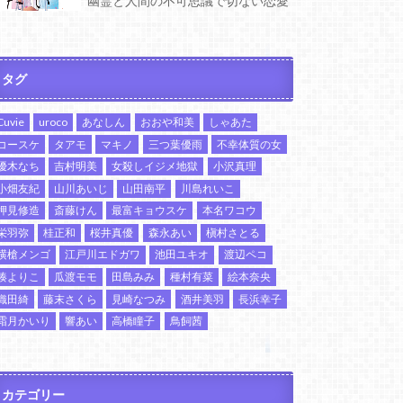
幽霊と人間の不可思議で切ない恋愛
タグ
Cuvie
uroco
あなしん
おおや和美
しゃあた
コースケ
タアモ
マキノ
三つ葉優雨
不幸体質の女
優木なち
吉村明美
女殺しイジメ地獄
小沢真理
小畑友紀
山川あいじ
山田南平
川島れいこ
押見修造
斎藤けん
最富キョウスケ
本名ワコウ
栄羽弥
桂正和
桜井真優
森永あい
槇村さとる
横槍メンゴ
江戸川エドガワ
池田ユキオ
渡辺ペコ
湊よりこ
瓜渡モモ
田島みみ
種村有菜
絵本奈央
織田綺
藤末さくら
見崎なつみ
酒井美羽
長浜幸子
霜月かいり
響あい
高橋瞳子
鳥飼茜
カテゴリー