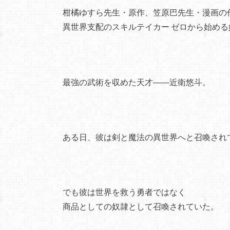
柑橘ゆすら先生・原作、笠原巴先生・漫画の
異世界支配のスキルテイカー ゼロから始め
最強の武術を収めた天才――近衛悠斗。
ある日、彼は剣と魔法の異世界へと召喚され
でも彼は世界を救う勇者ではなく
商品としての奴隷として召喚されていた。