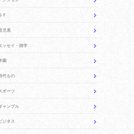
ＳＦ
育児系
エッセイ・雑学
学園
時代もの
スポーツ
ギャンブル
ビジネス