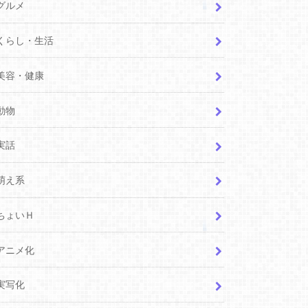
グルメ
くらし・生活
美容・健康
動物
実話
萌え系
ちょいＨ
アニメ化
実写化