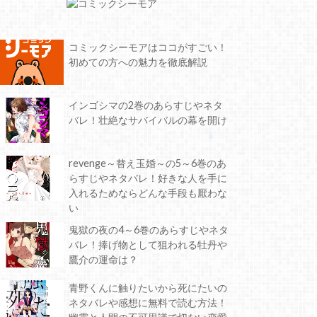
コミックシーモアはココがすごい！
初めての方への魅力を徹底解説
インゴシマの2巻のあらすじやネタ
バレ！壮絶なサバイバルの幕を開け
revenge～替え玉婚～の5～6巻のあ
らすじやネタバレ！好きな人を手に
入れるためならどんな手段も厭わな
い
鬼獄の夜の4～6巻のあらすじやネタ
バレ！捧げ物として狙われる牡丹や
鷹介の運命は？
青野くんに触りたいから死にたいの
ネタバレや感想に無料で読む方法！