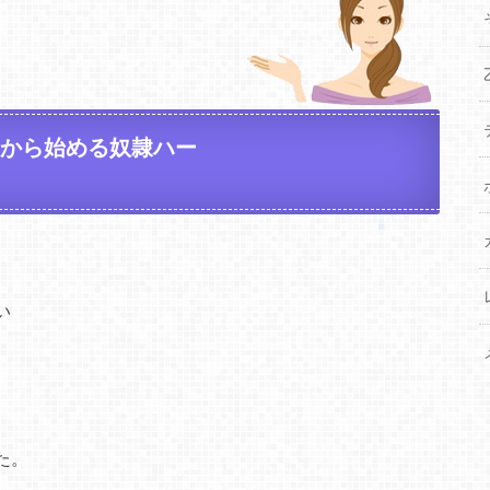
ロから始める奴隷ハー
い
た。