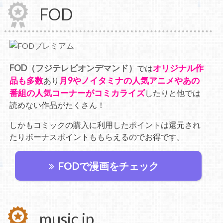
FOD
FOD（フジテレビオンデマンド）
オリジナル作
では
品も多数
月9やノイタミナの人気アニメやあの
あり
番組の人気コーナーがコミカライズ
したりと他では
読めない作品がたくさん！
しかもコミックの購入に利用したポイントは還元され
たりボーナスポイントももらえるのでお得です。
FODで漫画をチェック
music.jp