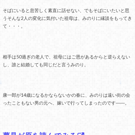
そばにいると息苦しく素直に話せない、でもそばにいたいと思
うそんな2人の変化に気付いた祖母は、みのりに縁談をもってき
て・・・。
相手は50過ぎの老人で、祖母にはご恩があるからと逆らえない
し、誰と結婚しても同じだと言うみのり。
康一郎が14歳になるかならないかの春に、みのりは遠い街の会
ったこともない男の元へ、嫁いで行ってしまったのです――。