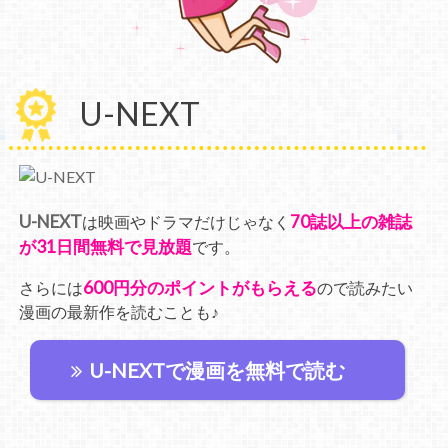
U-NEXT
U-NEXT
70誌以上の雑誌
は映画やドラマだけじゃなく
が31日間無料で見放題
です。
600円分のポイントがもらえる
さらには
ので読みたい
漫画の最新作を読むことも♪
U-NEXTで漫画を無料で読む