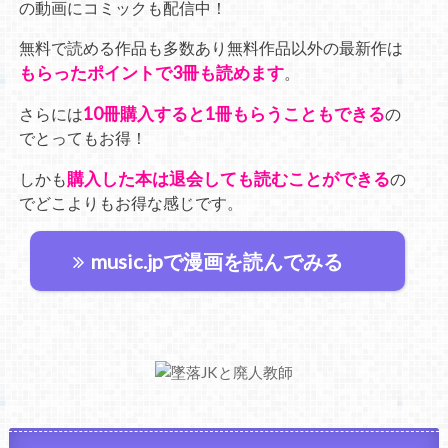
の動画にコミックも配信中！
無料で読める作品も多数あり無料作品以外の最新作は
もらったポイントで3冊も読めます
。
10冊購入すると1冊もらうこともできる
さらには
の
でとってもお得！
購入した本は退会しても読むことができる
しかも
の
でどこよりもお得な感じです。
music.jpで漫画を読んでみる