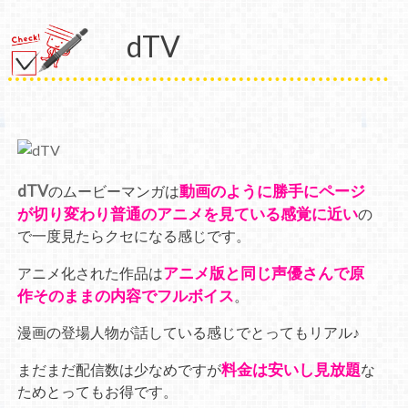
dTV
dTV
動画のように勝手にページ
のムービーマンガは
が切り変わり普通のアニメを見ている感覚に近い
の
で一度見たらクセになる感じです。
アニメ版と同じ声優さんで原
アニメ化された作品は
作そのままの内容でフルボイス
。
漫画の登場人物が話している感じでとってもリアル♪
料金は安いし見放題
まだまだ配信数は少なめですが
な
ためとってもお得です。