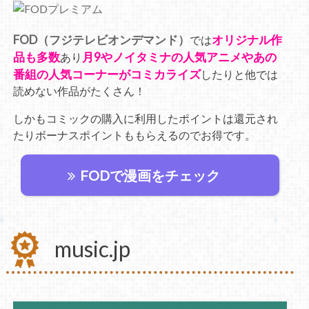
FOD（フジテレビオンデマンド）
オリジナル作
では
品も多数
月9やノイタミナの人気アニメやあの
あり
番組の人気コーナーがコミカライズ
したりと他では
読めない作品がたくさん！
しかもコミックの購入に利用したポイントは還元され
たりボーナスポイントももらえるのでお得です。
FODで漫画をチェック
music.jp