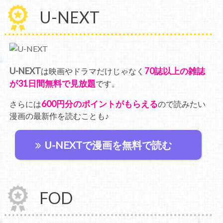
U-NEXT
U-NEXT
70誌以上の雑誌
は映画やドラマだけじゃなく
が31日間無料で見放題
です。
600円分のポイントがもらえる
さらには
ので読みたい
漫画の最新作を読むことも♪
U-NEXTで漫画を無料で読む
FOD