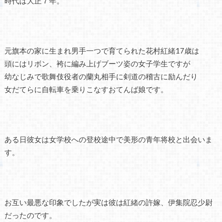
時代は大正７年。
元旗本の家に生まれ男手一つで育てられた花村紅緒17歳は
頭にはリボン、袴に編み上げブーツ姿の女子学生ですが
幼なじみで歌舞伎役者の蘭丸相手に剣道の稽古に励んだり
女だてらに自転車を乗りこなすおてんば娘です。
ある日彼女は女学校への登校途中で美形の青年将校と出会いま
す。
お互い最悪な印象でしたが実は彼は紅緒の許嫁、伊集院忍少尉
だったのです。