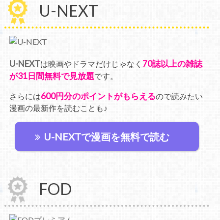
U-NEXT
U-NEXT
70誌以上の雑誌
は映画やドラマだけじゃなく
が31日間無料で見放題
です。
600円分のポイントがもらえる
さらには
ので読みたい
漫画の最新作を読むことも♪
U-NEXTで漫画を無料で読む
FOD