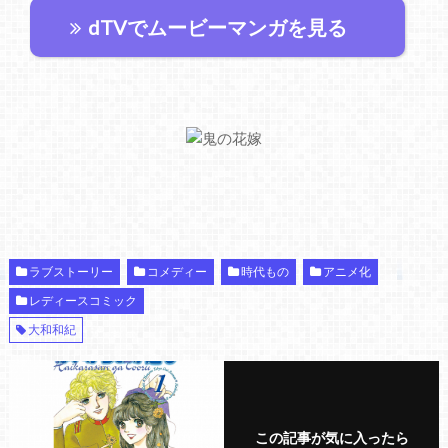
dTVでムービーマンガを見る
ラブストーリー
コメディー
時代もの
アニメ化
レディースコミック
大和和紀
この記事が気に入ったら