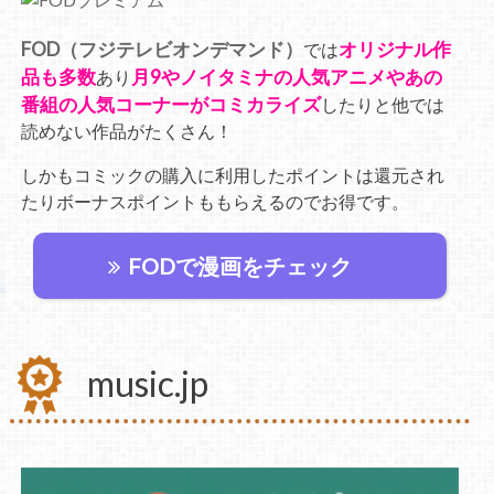
FOD（フジテレビオンデマンド）
オリジナル作
では
品も多数
月9やノイタミナの人気アニメやあの
あり
番組の人気コーナーがコミカライズ
したりと他では
読めない作品がたくさん！
しかもコミックの購入に利用したポイントは還元され
たりボーナスポイントももらえるのでお得です。
FODで漫画をチェック
music.jp