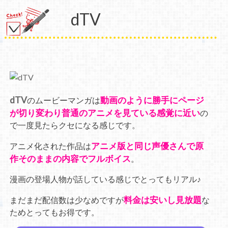
dTV
dTV
動画のように勝手にページ
のムービーマンガは
が切り変わり普通のアニメを見ている感覚に近い
の
で一度見たらクセになる感じです。
アニメ版と同じ声優さんで原
アニメ化された作品は
作そのままの内容でフルボイス
。
漫画の登場人物が話している感じでとってもリアル♪
料金は安いし見放題
まだまだ配信数は少なめですが
な
ためとってもお得です。