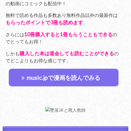
の動画にコミックも配信中！
無料で読める作品も多数あり無料作品以外の最新作は
もらったポイントで3冊も読めます
。
10冊購入すると1冊もらうこともできる
さらには
の
でとってもお得！
購入した本は退会しても読むことができる
しかも
の
でどこよりもお得な感じです。
music.jpで漫画を読んでみる