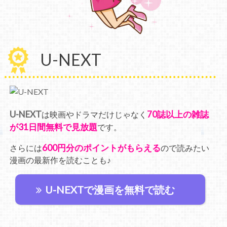
U-NEXT
U-NEXT
70誌以上の雑誌
は映画やドラマだけじゃなく
が31日間無料で見放題
です。
600円分のポイントがもらえる
さらには
ので読みたい
漫画の最新作を読むことも♪
U-NEXTで漫画を無料で読む