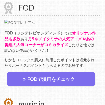
FOD
FOD（フジテレビオンデマンド）
オリジナル作
では
品も多数
月9やノイタミナの人気アニメやあの
あり
番組の人気コーナーがコミカライズ
したりと他では
読めない作品がたくさん！
しかもコミックの購入に利用したポイントは還元され
たりボーナスポイントももらえるのでお得です。
FODで漫画をチェック
music.jp