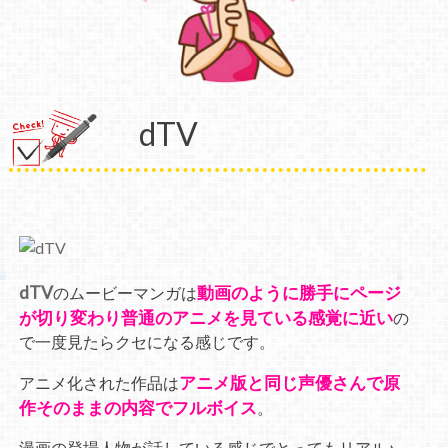
dTV
dTV
動画のように勝手にページ
のムービーマンガは
が切り変わり普通のアニメを見ている感覚に近い
の
で一度見たらクセになる感じです。
アニメ版と同じ声優さんで原
アニメ化された作品は
作そのままの内容でフルボイス
。
漫画の登場人物が話している感じでとってもリアル♪