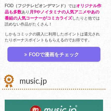
FOD（フジテレビオンデマンド）
オリジナル作
では
品も多数
月9やノイタミナの人気アニメやあの
あり
番組の人気コーナーがコミカライズ
したりと他では
読めない作品がたくさん！
しかもコミックの購入に利用したポイントは還元され
たりボーナスポイントももらえるのでお得です。
FODで漫画をチェック
music.jp