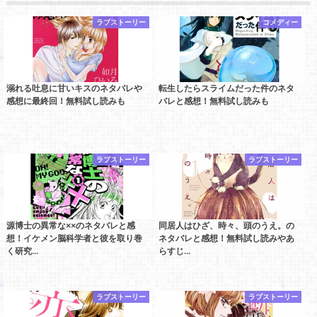
ラブストーリー
コメディー
溺れる吐息に甘いキスのネタバレや
転生したらスライムだった件のネタ
感想に最終回！無料試し読みも
バレと感想！無料試し読みも
ラブストーリー
ラブストーリー
源博士の異常な××のネタバレと感
同居人はひざ、時々、頭のうえ。の
想！イケメン脳科学者と彼を取り巻
ネタバレと感想！無料試し読みやあ
く研究…
らすじ…
ラブストーリー
ラブストーリー