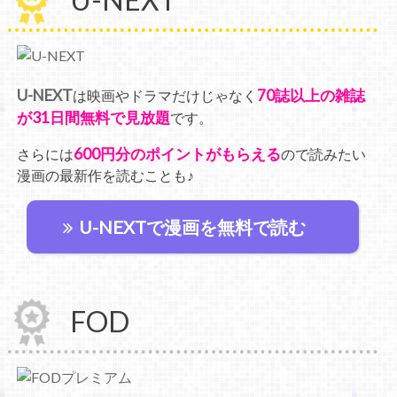
U-NEXT
70誌以上の雑誌
は映画やドラマだけじゃなく
が31日間無料で見放題
です。
600円分のポイントがもらえる
さらには
ので読みたい
漫画の最新作を読むことも♪
U-NEXTで漫画を無料で読む
FOD