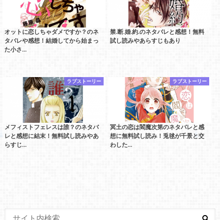
オットに恋しちゃダメですか？のネ
禁.断.婚.約.のネタバレと感想！無料
タバレや感想！結婚してから始まっ
試し読みやあらすじもあり
た小さ…
ラブストーリー
ラブストーリー
メフィストフェレスは誰？のネタバ
冥土の恋は閻魔次第のネタバレと感
レと感想に結末！無料試し読みやあ
想に無料試し読み！兎毬が千景と交
らすじ…
わした…