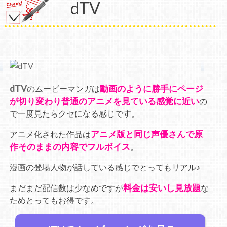
dTV
dTV
動画のように勝手にページ
のムービーマンガは
が切り変わり普通のアニメを見ている感覚に近い
の
で一度見たらクセになる感じです。
アニメ版と同じ声優さんで原
アニメ化された作品は
作そのままの内容でフルボイス
。
漫画の登場人物が話している感じでとってもリアル♪
料金は安いし見放題
まだまだ配信数は少なめですが
な
ためとってもお得です。