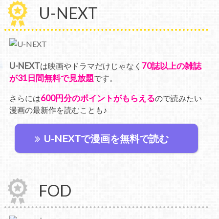
U-NEXT
U-NEXT
70誌以上の雑誌
は映画やドラマだけじゃなく
が31日間無料で見放題
です。
600円分のポイントがもらえる
さらには
ので読みたい
漫画の最新作を読むことも♪
U-NEXTで漫画を無料で読む
FOD