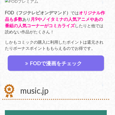
FOD（フジテレビオンデマンド）
オリジナル作
では
品も多数
月9やノイタミナの人気アニメやあの
あり
番組の人気コーナーがコミカライズ
したりと他では
読めない作品がたくさん！
しかもコミックの購入に利用したポイントは還元され
たりボーナスポイントももらえるのでお得です。
FODで漫画をチェック
music.jp