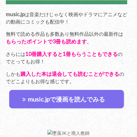
music.jp
は音楽だけじゃなく映画やドラマにアニメなど
の動画にコミックも配信中！
無料で読める作品も多数あり無料作品以外の最新作は
もらったポイントで3冊も読めます
。
10冊購入すると1冊もらうこともできる
さらには
の
でとってもお得！
購入した本は退会しても読むことができる
しかも
の
でどこよりもお得な感じです。
music.jpで漫画を読んでみる