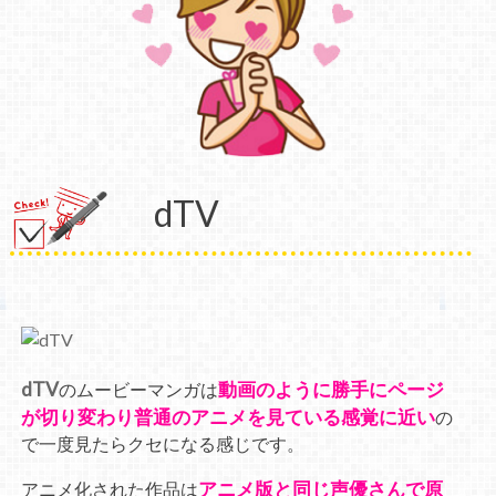
dTV
dTV
動画のように勝手にページ
のムービーマンガは
が切り変わり普通のアニメを見ている感覚に近い
の
で一度見たらクセになる感じです。
アニメ版と同じ声優さんで原
アニメ化された作品は