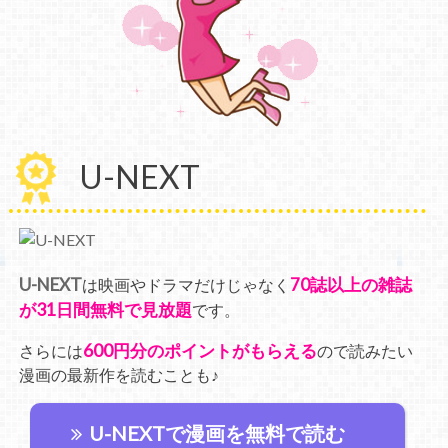
U-NEXT
U-NEXT
70誌以上の雑誌
は映画やドラマだけじゃなく
が31日間無料で見放題
です。
600円分のポイントがもらえる
さらには
ので読みたい
漫画の最新作を読むことも♪
U-NEXTで漫画を無料で読む