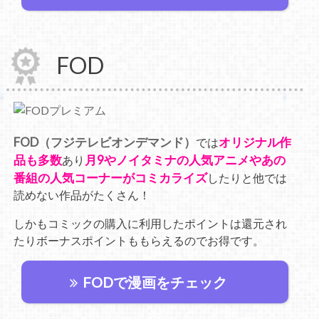
FOD
FOD（フジテレビオンデマンド）
オリジナル作
では
品も多数
月9やノイタミナの人気アニメやあの
あり
番組の人気コーナーがコミカライズ
したりと他では
読めない作品がたくさん！
しかもコミックの購入に利用したポイントは還元され
たりボーナスポイントももらえるのでお得です。
FODで漫画をチェック