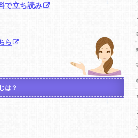
料で立ち読み
ちら
じは？