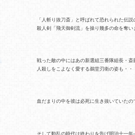
「人斬り抜刀斎」と呼ばれて恐れられた伝説
殺人剣「飛天御剣流」を操り幾多の命を奪い
戦った敵の中にはあの新選組三番隊組長・斎
人殺しをこよなく愛する鵜堂刃衛の姿も・・
血だまりの中を彼は必死に生き抜いていたの
そして動乱の時代は終わりを告げ明治十一年