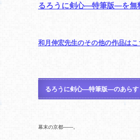
るろうに剣心―特筆版―を無
和月伸宏先生のその他の作品はこ
るろうに剣心―特筆版―のあらす
幕末の京都――。