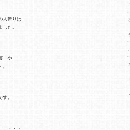
の人斬りは
ました。
藤一や
・。
です。
――・・・。