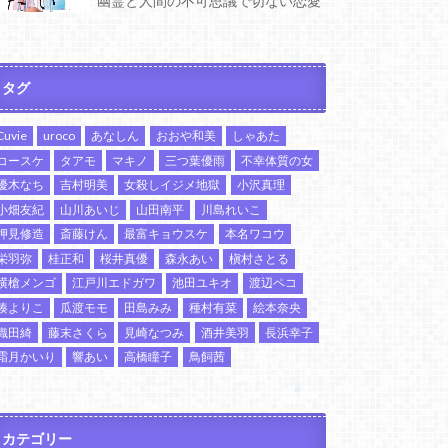
幽霊と人間の不可思議で切ない恋愛
タグ
Cuvie
uroco
あなしん
おおや和美
しゃあた
コースケ
タアモ
マキノ
三つ葉優雨
不幸体質の女
優木なち
吉村明美
女殺しイジメ地獄
小沢真理
小畑友紀
山川あいじ
山田南平
川島れいこ
押見修造
斎藤けん
最富キョウスケ
本名ワコウ
栄羽弥
桂正和
桜井真優
森永あい
槇村さとる
横槍メンゴ
江戸川エドガワ
池田ユキオ
渡辺ペコ
湊よりこ
瓜渡モモ
田島みみ
種村有菜
絵本奈央
織田綺
藤末さくら
見崎なつみ
酒井美羽
長浜幸子
霜月かいり
響あい
高橋瞳子
鳥飼茜
カテゴリー