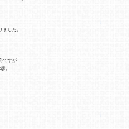
りました。
姿ですが
弥彦。