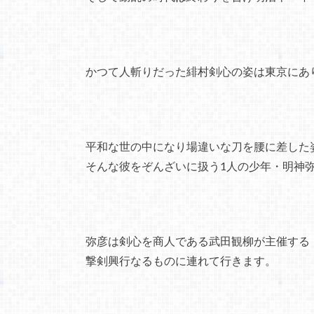
かつて人斬りだった緋村剣心の姿は東京にあ
平和な世の中になり場違いな刀を腰に差した
そんな彼をぞんざいに扱う1人の少年・明神
弥彦は剣心を商人である武田観柳が主催する
撃剣興行なるものに連れて行きます。