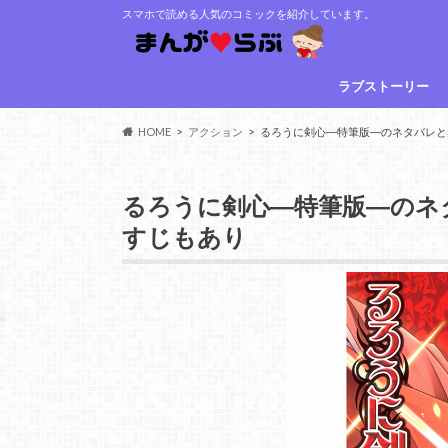
スマホで読める人気のコミックを紹介しています。
ラブストーリー
HOME
アクション
るろうに剣心―特筆版―のネタバレと
るろうに剣心―特筆版―のネ
すじもあり