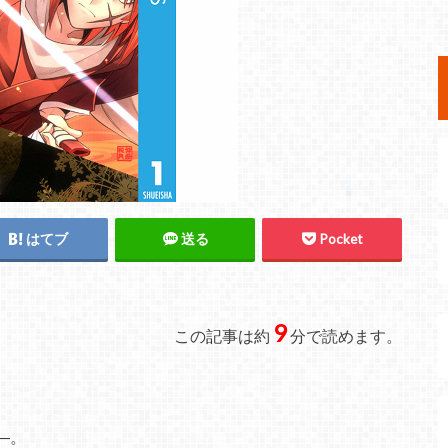
はてブ
送る
Pocket
9
この記事は約
分で読めます。
―。