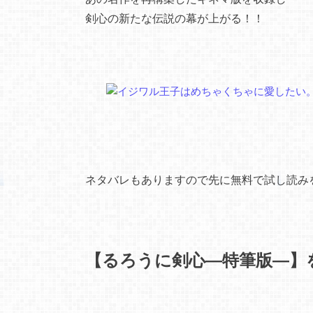
剣心の新たな伝説の幕が上がる！！
ネタバレもありますので先に無料で試し読み
【るろうに剣心―特筆版―】