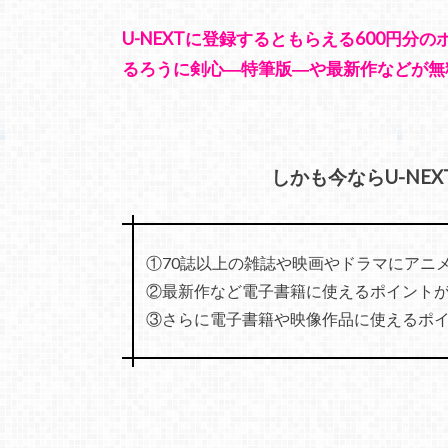
U-NEXTに登録するともらえる600円分
るろうに剣心―特筆版―や最新作などが無
しかも今ならU-NE
①70誌以上の雑誌や映画やドラマにアニ
②最新作など電子書籍に使えるポイントが
③さらに電子書籍や映像作品に使えるポイン