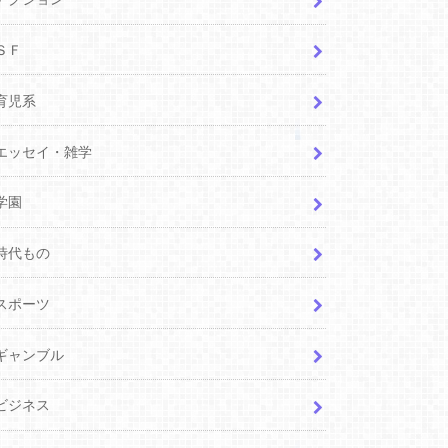
ＳＦ
育児系
エッセイ・雑学
学園
時代もの
スポーツ
ギャンブル
ビジネス