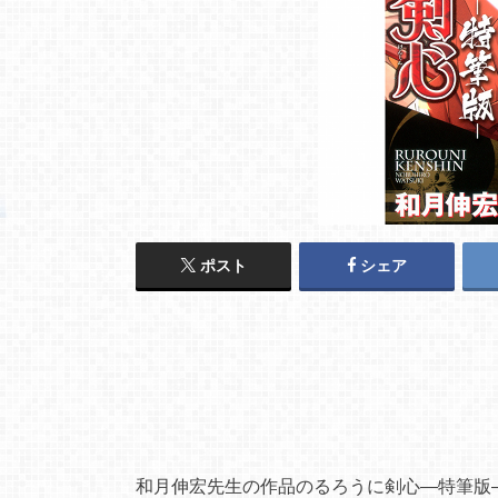
ポスト
シェア
和月伸宏先生の作品のるろうに剣心―特筆版