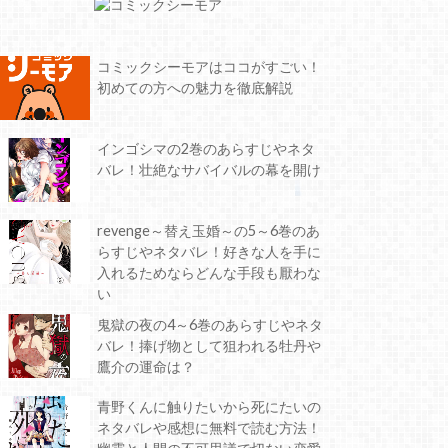
コミックシーモアはココがすごい！
初めての方への魅力を徹底解説
インゴシマの2巻のあらすじやネタ
バレ！壮絶なサバイバルの幕を開け
revenge～替え玉婚～の5～6巻のあ
らすじやネタバレ！好きな人を手に
入れるためならどんな手段も厭わな
い
鬼獄の夜の4～6巻のあらすじやネタ
バレ！捧げ物として狙われる牡丹や
鷹介の運命は？
青野くんに触りたいから死にたいの
ネタバレや感想に無料で読む方法！