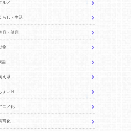
グルメ
くらし・生活
美容・健康
動物
実話
萌え系
ちょいＨ
アニメ化
実写化