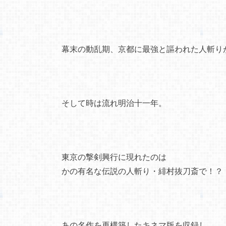
幕末の動乱期、京都に最強と謳われた人斬り
そして時は流れ明治十一年。
東京の撃剣興行に現れたのは
かの有名な伝説の人斬り・緋村抜刀斎で！？
あの名作を再構築したキネマ版を収録し